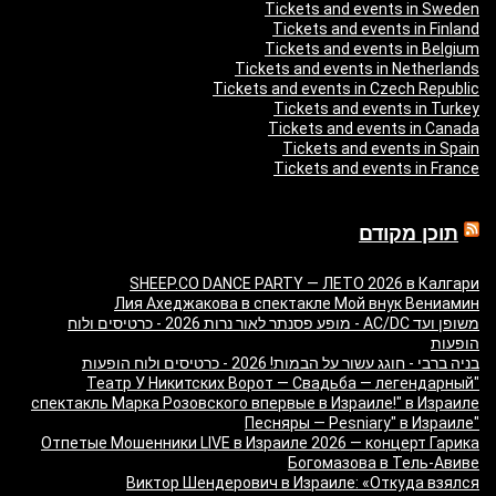
Tickets and events in Sweden
Tickets and events in Finland
Tickets and events in Belgium
Tickets and events in Netherlands
Tickets and events in Czech Republic
Tickets and events in Turkey
Tickets and events in Canada
Tickets and events in Spain
Tickets and events in France
תוכן מקודם
SHEEP.CO DANCE PARTY — ЛЕТО 2026 в Калгари
Лия Ахеджакова в спектакле Мой внук Вениамин
משופן ועד AC/DC - מופע פסנתר לאור נרות 2026 - כרטיסים ולוח
הופעות
בניה ברבי - חוגג עשור על הבמות! 2026 - כרטיסים ולוח הופעות
"Театр У Никитских Ворот — Свадьба — легендарный
спектакль Марка Розовского впервые в Израиле!" в Израиле
"Песняры — Pesniary" в Израиле
Отпетые Мошенники LIVE в Израиле 2026 — концерт Гарика
Богомазова в Тель-Авиве
Виктор Шендерович в Израиле: «Откуда взялся