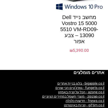
מחשב נייד Dell
Vostro 15 5000
5510 VM-RD09-
13090 – צבע
אפור
₪
5,390.00
אתרים מומלצים
bigapple.co.il - בלוג בניית אתרים
fungets.co.il - גאדג'טים הכי שווים
azone.co.il - הכל על קניה באמזון
zipzap.co.il - מוצרי חשמל במחירים הגיוניים
fnews.co.il - חדשות כלכלה
giftim.co.il - קניות באינטרנט