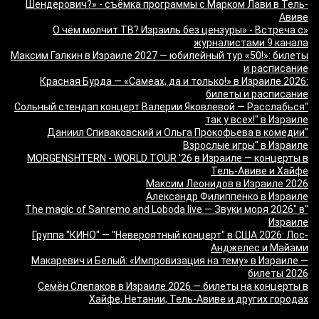
Шендерович?» - съёмка программы с Марком Лави в Тель-
Авиве
«О чём молчит ТВ? Израиль без цензуры» - Встреча с
журналистами 9 канала
Максим Галкин в Израиле 2027 — юбилейный тур «50!»: билеты
и расписание
Красная Бурда — «Самеах, да и только!» в Израиле 2026:
билеты и расписание
"Сольный стендап концерт Валерии Яковлевой — Расслабься
так у всех!" в Израиле
"Даниил Спиваковский и Ольга Прокофьева в комедии
Взрослые игры" в Израиле
MORGENSHTERN - WORLD TOUR '26 в Израиле — концерты в
Тель-Авиве и Хайфе
Максим Леонидов в Израиле 2026
Александр Филиппенко в Израиле
"The magic of Sanremo and Loboda live — Звуки моря 2026" в
Израиле
Группа "КИНО" — "Невероятный концерт" в США 2026: Лос-
Анджелес и Майами
Макаревич и Белый: «Импровизация на тему» в Израиле —
билеты 2026
Семён Слепаков в Израиле 2026 — билеты на концерты в
Хайфе, Нетании, Тель-Авиве и других городах