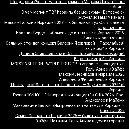
Шендерович?» - съёмка программы с Марком Лави в Тель-
Авиве
«О чём молчит ТВ? Израиль без цензуры» - Встреча с
журналистами 9 канала
Максим Галкин в Израиле 2027 — юбилейный тур «50!»: билеты
и расписание
Красная Бурда — «Самеах, да и только!» в Израиле 2026:
билеты и расписание
"Сольный стендап концерт Валерии Яковлевой — Расслабься
так у всех!" в Израиле
"Даниил Спиваковский и Ольга Прокофьева в комедии
Взрослые игры" в Израиле
MORGENSHTERN - WORLD TOUR '26 в Израиле — концерты в
Тель-Авиве и Хайфе
Максим Леонидов в Израиле 2026
Александр Филиппенко в Израиле
"The magic of Sanremo and Loboda live — Звуки моря 2026" в
Израиле
Группа "КИНО" — "Невероятный концерт" в США 2026: Лос-
Анджелес и Майами
Макаревич и Белый: «Импровизация на тему» в Израиле —
билеты 2026
Семён Слепаков в Израиле 2026 — билеты на концерты в
Хайфе, Нетании, Тель-Авиве и других городах