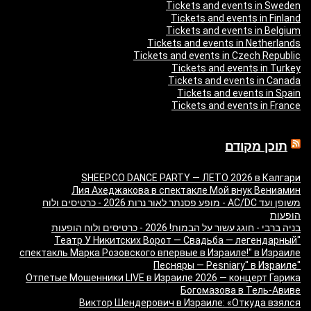
Tickets and events in Sweden
Tickets and events in Finland
Tickets and events in Belgium
Tickets and events in Netherlands
Tickets and events in Czech Republic
Tickets and events in Turkey
Tickets and events in Canada
Tickets and events in Spain
Tickets and events in France
תוכן מקודם
SHEEP.CO DANCE PARTY — ЛЕТО 2026 в Калгари
Лия Ахеджакова в спектакле Мой внук Вениамин
משופן ועד AC/DC - מופע פסנתר לאור נרות 2026 - כרטיסים ולוח
הופעות
בניה ברבי - חוגג עשור על הבמות! 2026 - כרטיסים ולוח הופעות
"Театр У Никитских Ворот — Свадьба — легендарный
спектакль Марка Розовского впервые в Израиле!" в Израиле
"Песняры — Pesniary" в Израиле
Отпетые Мошенники LIVE в Израиле 2026 — концерт Гарика
Богомазова в Тель-Авиве
Виктор Шендерович в Израиле: «Откуда взялся