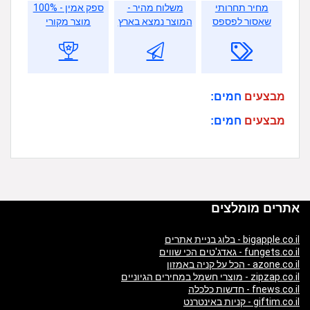
מחיר תחרותי
משלוח מהיר -
ספק אמין - 100%
שאסור לפספס
המוצר נמצא בארץ
מוצר מקורי
מבצעים
חמים:
מבצעים
חמים:
אתרים מומלצים
bigapple.co.il - בלוג בניית אתרים
fungets.co.il - גאדג'טים הכי שווים
azone.co.il - הכל על קניה באמזון
zipzap.co.il - מוצרי חשמל במחירים הגיוניים
fnews.co.il - חדשות כלכלה
giftim.co.il - קניות באינטרנט