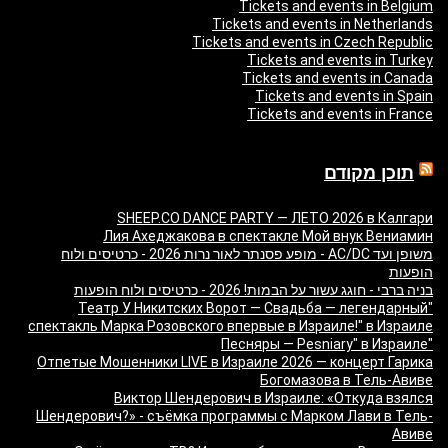
Tickets and events in Belgium
Tickets and events in Netherlands
Tickets and events in Czech Republic
Tickets and events in Turkey
Tickets and events in Canada
Tickets and events in Spain
Tickets and events in France
תוכן מקודם
SHEEP.CO DANCE PARTY — ЛЕТО 2026 в Калгари
Лия Ахеджакова в спектакле Мой внук Вениамин
משופן ועד AC/DC - מופע פסנתר לאור נרות 2026 - כרטיסים ולוח
הופעות
בניה ברבי - חוגג עשור על הבמות! 2026 - כרטיסים ולוח הופעות
"Театр У Никитских Ворот — Свадьба — легендарный
спектакль Марка Розовского впервые в Израиле!" в Израиле
"Песняры — Pesniary" в Израиле
Отпетые Мошенники LIVE в Израиле 2026 — концерт Гарика
Богомазова в Тель-Авиве
Виктор Шендерович в Израиле: «Откуда взялся
Шендерович?» - съёмка программы с Марком Лави в Тель-
Авиве