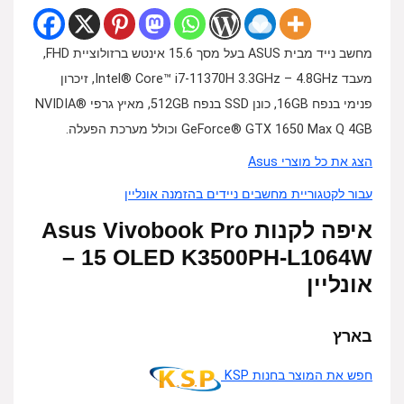
מחשב נייד מבית ASUS בעל מסך 15.6 אינטש ברזולוציית FHD,
מעבד Intel® Core™ i7-11370H 3.3GHz – 4.8GHz, זיכרון
פנימי בנפח 16GB, כונן SSD בנפח 512GB, מאיץ גרפי NVIDIA®
GeForce® GTX 1650 Max Q 4GB וכולל מערכת הפעלה.
הצג את כל מוצרי Asus
עבור לקטגוריית מחשבים ניידים בהזמנה אונליין
איפה לקנות Asus Vivobook Pro
15 OLED K3500PH-L1064W –
אונליין
בארץ
חפש את המוצר בחנות KSP