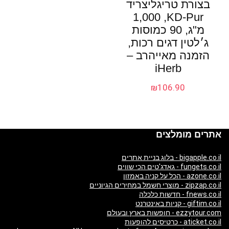
בצורת טריגליצריד
KD-Pur, ‏1,000
מ"ג, 90 כמוסות
ג׳לטין דגים רכות,
הזמנה מאייהרב –
iHerb
₪
106.90
אתרים מומלצים
bigapple.co.il - בלוג בניית אתרים
fungets.co.il - גאדג'טים הכי שווים
azone.co.il - הכל על קניה באמזון
zipzap.co.il - מוצרי חשמל במחירים הגיוניים
fnews.co.il - חדשות כלכלה
giftim.co.il - קניות באינטרנט
ezzytour.com - חופשות בארץ ובעולם
aticket.co.il - כרטיסים להופעות