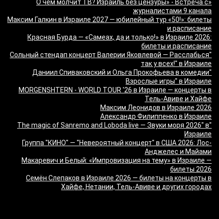
«О чём молчит ТВ? Израиль без цензуры» - Встреча с
журналистами 9 канала
Максим Галкин в Израиле 2027 — юбилейный тур «50!»: билеты
и расписание
Красная Бурда — «Самеах, да и только!» в Израиле 2026:
билеты и расписание
"Сольный стендап концерт Валерии Яковлевой — Расслабься
так у всех!" в Израиле
"Даниил Спиваковский и Ольга Прокофьева в комедии
Взрослые игры" в Израиле
MORGENSHTERN - WORLD TOUR '26 в Израиле — концерты в
Тель-Авиве и Хайфе
Максим Леонидов в Израиле 2026
Александр Филиппенко в Израиле
"The magic of Sanremo and Loboda live — Звуки моря 2026" в
Израиле
Группа "КИНО" — "Невероятный концерт" в США 2026: Лос-
Анджелес и Майами
Макаревич и Белый: «Импровизация на тему» в Израиле —
билеты 2026
Семён Слепаков в Израиле 2026 — билеты на концерты в
Хайфе, Нетании, Тель-Авиве и других городах