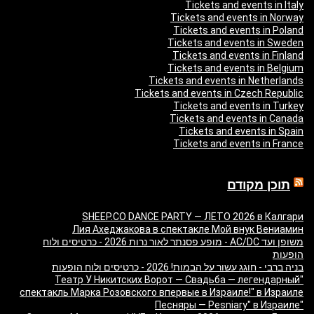
Tickets and events in Italy
Tickets and events in Norway
Tickets and events in Poland
Tickets and events in Sweden
Tickets and events in Finland
Tickets and events in Belgium
Tickets and events in Netherlands
Tickets and events in Czech Republic
Tickets and events in Turkey
Tickets and events in Canada
Tickets and events in Spain
Tickets and events in France
תוכן מקודם
SHEEP.CO DANCE PARTY — ЛЕТО 2026 в Калгари
Лия Ахеджакова в спектакле Мой внук Вениамин
משופן ועד AC/DC - מופע פסנתר לאור נרות 2026 - כרטיסים ולוח
הופעות
בניה ברבי - חוגג עשור על הבמות! 2026 - כרטיסים ולוח הופעות
"Театр У Никитских Ворот — Свадьба — легендарный
спектакль Марка Розовского впервые в Израиле!" в Израиле
"Песняры — Pesniary" в Израиле