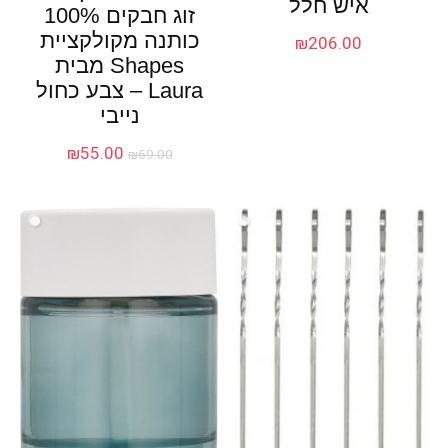
איש חלל
זוג חבקים 100%
כותנה מקולקציית
₪
206.00
Shapes מבית
Laura – צבע כחול
נייבי
המחיר
המחיר
₪
55.00
₪
69.00
המקורי
הנוכחי
היה:
הוא:
₪55.00.
₪69.00.