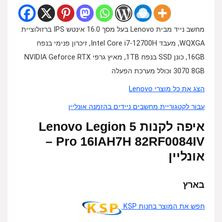
מחשב נייד מבית Lenovo בעל מסך 16.0 אינטש IPS ברזולוציית
WQXGA, מעבד Intel Core i7-12700H, זיכרון פנימי בנפח
16GB, כונן SSD בנפח 1TB, מאיץ גרפי NVIDIA Geforce RTX
3070 8GB וכולל מערכת הפעלה
הצג את כל מוצרי Lenovo
עבור לקטגוריית מחשבים ניידים בהזמנה אונליין
איפה לקנות Lenovo Legion 5
Pro 16IAH7H 82RF0084IV –
אונליין
בארץ
חפש את המוצר בחנות KSP