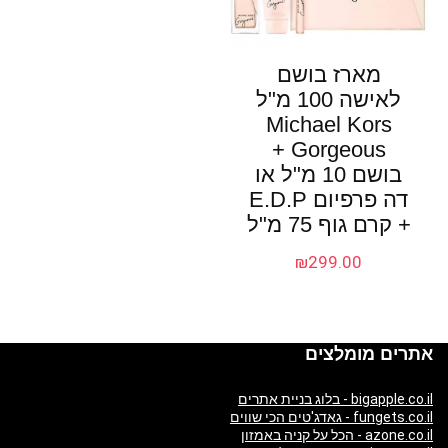
מארז בושם
לאישה 100 מ"ל
Michael Kors
Gorgeous +
בושם 10 מ"ל או
דה פרפיום E.D.P
+ קרם גוף 75 מ"ל
₪
299.00
אתרים מומלצים
bigapple.co.il - בלוג בניית אתרים
fungets.co.il - גאדג'טים הכי שווים
azone.co.il - הכל על קניה באמזון