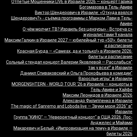
Отпетые Мошенники LIVE в Израиле 2026 — концерт Гарика
Богомазова в Тель-Авиве
Виктор Шендерович в Израиле: «Откуда взялся
Шендерович?» - съёмка программы с Марком Лави в Тель-
Авиве
«О чём молчит ТВ? Израиль без цензуры» - Встреча с
журналистами 9 канала
Максим Галкин в Израиле 2027 — юбилейный тур «50!»: билеты
и расписание
Красная Бурда — «Самеах, да и только!» в Израиле 2026:
билеты и расписание
"Сольный стендап концерт Валерии Яковлевой — Расслабься
так у всех!" в Израиле
"Даниил Спиваковский и Ольга Прокофьева в комедии
Взрослые игры" в Израиле
MORGENSHTERN - WORLD TOUR '26 в Израиле — концерты в
Тель-Авиве и Хайфе
Максим Леонидов в Израиле 2026
Александр Филиппенко в Израиле
"The magic of Sanremo and Loboda live — Звуки моря 2026" в
Израиле
Группа "КИНО" — "Невероятный концерт" в США 2026: Лос-
Анджелес и Майами
Макаревич и Белый: «Импровизация на тему» в Израиле —
билеты 2026