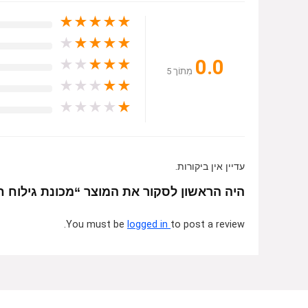
★
★
★
★
★
★
★
★
★
★
0.0
★
★
★
★
★
מִתוֹך 5
★
★
★
★
★
★
★
★
★
★
עדיין אין ביקורות.
היה הראשון לסקור את המוצר “מכונת גילוח חשמלית נ
You must be
logged in
to post a review.