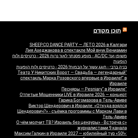
תוכן מקודם
SHEEP.CO DANCE PARTY — ЛЕТО 2026 в Калгари
Лия Ахеджакова в спектакле Мой внук Вениамин
משופן ועד AC/DC - מופע פסנתר לאור נרות 2026 - כרטיסים ולוח
הופעות
בניה ברבי - חוגג עשור על הבמות! 2026 - כרטיסים ולוח הופעות
"Театр У Никитских Ворот — Свадьба — легендарный
спектакль Марка Розовского впервые в Израиле!" в
Израиле
"Песняры — Pesniary" в Израиле
Отпетые Мошенники LIVE в Израиле 2026 — концерт
Гарика Богомазова в Тель-Авиве
Виктор Шендерович в Израиле: «Откуда взялся
Шендерович?» - съёмка программы с Марком Лави в
Тель-Авиве
«О чём молчит ТВ? Израиль без цензуры» - Встреча с
журналистами 9 канала
Максим Галкин в Израиле 2027 — юбилейный тур «50!»: