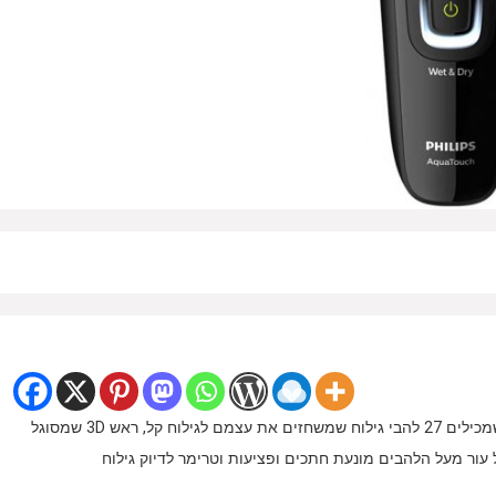
מכונת גילוח איכותית מבית Philips, עם להבי ComfortCut שמכילים 27 להבי גילוח שמשחזים את עצמם לגילוח קל, ראש 3D שמסוגל
 עור מעל הלהבים מונעת חתכים ופציעות וטרימר לדיוק גילוח