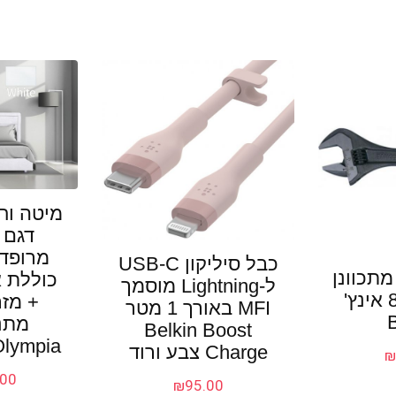
מרופדת
כבל סיליקון USB-C
תכוונן
כוללת א
ל-Lightning מוסמך
200 מ"מ / 8 אינץ'
+ מזר
MFI באורך 1 מטר
מתנ
Belkin Boost
Olympia – צבע ל
Charge צבע ורוד
.00
₪
95.00