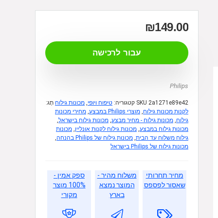
₪
149.00
עבור לרכישה
Philips
2a1271e89e42
SKU
קטגוריה:
טיפוח ויופי
,
מכונות גילוח
תָג:
לקנות מכונות גילוח
,
מוצרי Philips במבצע
,
מחירי מכונות
גילוח
,
מכונות גילוח - מחיר מבצע
,
מכונות גילוח בישראל
,
מכונות גילוח במבצע
,
מכונות גילוח לקנות אונליין
,
מכונות
גילוח משלוח עד הבית
,
מכונות גילוח של Philips בהנחה
,
מכונות גילוח של Philips בישראל
מחיר תחרותי
משלוח מהיר -
ספק אמין -
שאסור לפספס
המוצר נמצא
100% מוצר
בארץ
מקורי