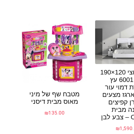
מיטה וחצי 120×190
דגם 6001 עץ
 דמוי עור
מטבח שף של מיני
רגז מצעים
מאוס מבית דיסני
ן קפיצים
ה מבית
₪
135.00
בן
₪
1,590