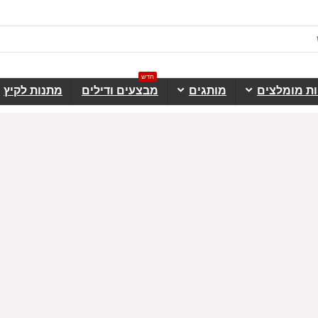
חדש
ות מומלצים
מותגים
מבצעים ודילים
מתנות לקיץ