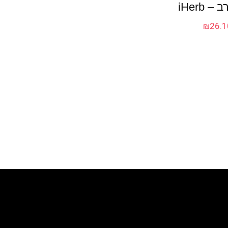
 iHerb
₪
26.1