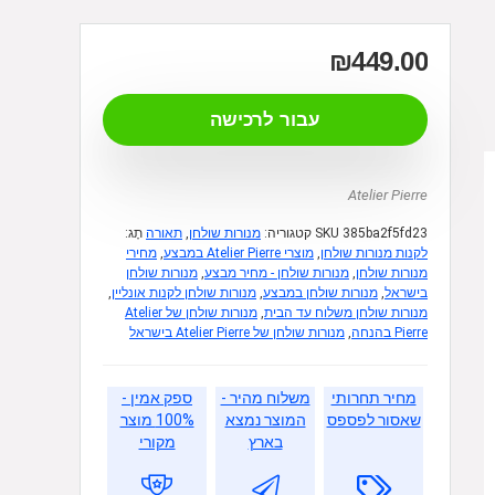
₪
449.00
עבור לרכישה
Atelier Pierre
385ba2f5fd23
SKU
קטגוריה:
מנורות שולחן
,
תאורה
תָג:
לקנות מנורות שולחן
,
מוצרי Atelier Pierre במבצע
,
מחירי
מנורות שולחן
,
מנורות שולחן - מחיר מבצע
,
מנורות שולחן
בישראל
,
מנורות שולחן במבצע
,
מנורות שולחן לקנות אונליין
,
מנורות שולחן משלוח עד הבית
,
מנורות שולחן של Atelier
Pierre בהנחה
,
מנורות שולחן של Atelier Pierre בישראל
מחיר תחרותי
משלוח מהיר -
ספק אמין -
שאסור לפספס
המוצר נמצא
100% מוצר
בארץ
מקורי