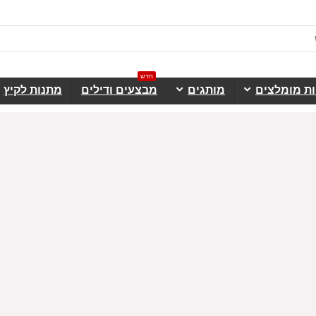
חדש
ות מומלצים
מותגים
מבצעים ודילים
מתנות לקיץ