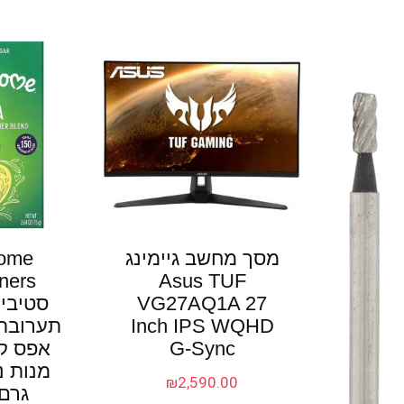
מסך מחשב גיימינג
ome
Asus TUF
VG27AQ1A 27
סטיביה
Inch IPS WQHD
תערובת
G-Sync
₪
2,590.00
גרם,