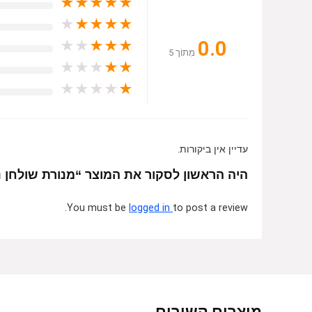
★
★
★
★
★
★
★
★
★
★
0.0
★
★
★
★
★
מִתוֹך 5
★
★
★
★
★
★
★
★
★
★
עדיין אין ביקורות.
היה הראשון לסקור את המוצר “מנורת שולחן נטענת גודל er Pierre USB L
You must be
logged in
to post a review.
מוצרים קשורים