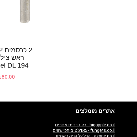
ראש צילי
el DL 194
₪
80.00
אתרים מומלצים
bigapple.co.il - בלוג בניית אתרים
fungets.co.il - גאדג'טים הכי שווים
azone.co.il - הכל על קניה באמזון