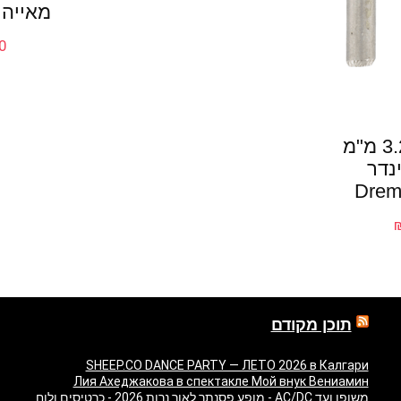
מאייהרב –
0
2 כרסמים 3.2 מ"מ
נדר
Drem
תוכן מקודם
SHEEP.CO DANCE PARTY — ЛЕТО 2026 в Калгари
Лия Ахеджакова в спектакле Мой внук Вениамин
משופן ועד AC/DC - מופע פסנתר לאור נרות 2026 - כרטיסים ולוח