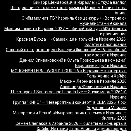
Виктор Шендерович в Израиле: «Откуда взялся
Шендерович?» - съёмка программы с Марком Лави в Тель-
Авиве
«О чём молчит ТВ? Израиль без цензуры» - Встреча с
журналистами 9 канала
Максим Галкин в Израиле 2027 — юбилейный тур «50!»: билеты
и расписание
Красная Бурда — «Самеах, да и только!» в Израиле 2026:
билеты и расписание
"Сольный стендап концерт Валерии Яковлевой — Расслабься
так у всех!" в Израиле
"Даниил Спиваковский и Ольга Прокофьева в комедии
Взрослые игры" в Израиле
MORGENSHTERN - WORLD TOUR '26 в Израиле — концерты в
Тель-Авиве и Хайфе
Максим Леонидов в Израиле 2026
Александр Филиппенко в Израиле
"The magic of Sanremo and Loboda live — Звуки моря 2026" в
Израиле
Группа "КИНО" — "Невероятный концерт" в США 2026: Лос-
Анджелес и Майами
Макаревич и Белый: «Импровизация на тему» в Израиле —
билеты 2026
Семён Слепаков в Израиле 2026 — билеты на концерты в
Хайфе, Нетании, Тель-Авиве и других городах