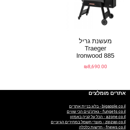
מעשנת גריל
Traeger
Ironwood 885
₪
8,690.00
אתרים מומלצים
bigapple.co.il - בלוג בניית אתרים
fungets.co.il - גאדג'טים הכי שווים
azone.co.il - הכל על קניה באמזון
zipzap.co.il - מוצרי חשמל במחירים הגיוניים
fnews.co.il - חדשות כלכלה