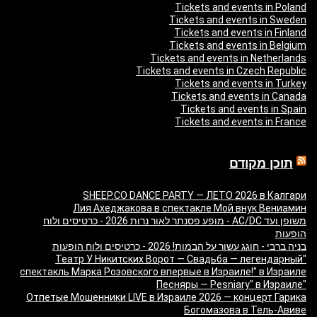
Tickets and events in Poland
Tickets and events in Sweden
Tickets and events in Finland
Tickets and events in Belgium
Tickets and events in Netherlands
Tickets and events in Czech Republic
Tickets and events in Turkey
Tickets and events in Canada
Tickets and events in Spain
Tickets and events in France
תוכן מקודם
SHEEP.CO DANCE PARTY — ЛЕТО 2026 в Калгари
Лия Ахеджакова в спектакле Мой внук Вениамин
משופן ועד AC/DC - מופע פסנתר לאור נרות 2026 - כרטיסים ולוח
הופעות
בניה ברבי - חוגג עשור על הבמות! 2026 - כרטיסים ולוח הופעות
"Театр У Никитских Ворот — Свадьба — легендарный
спектакль Марка Розовского впервые в Израиле!" в Израиле
"Песняры — Pesniary" в Израиле
Отпетые Мошенники LIVE в Израиле 2026 — концерт Гарика
Богомазова в Тель-Авиве