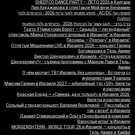
SHEEP.CO DANCE PARTY — ЛЕТО 2026 в Калгари
Лия Ахеджакова в спектакле Мой внук Вениамин
משופן ועד AC/DC - מופע פסנתר לאור נרות 2026 - כרטיסים ולוח
הופעות
בניה ברבי - חוגג עשור על הבמות! 2026 - כרטיסים ולוח הופעות
"Театр У Никитских Ворот — Свадьба — легендарный
спектакль Марка Розовского впервые в Израиле!" в Израиле
"Песняры — Pesniary" в Израиле
Отпетые Мошенники LIVE в Израиле 2026 — концерт Гарика
Богомазова в Тель-Авиве
Виктор Шендерович в Израиле: «Откуда взялся
Шендерович?» - съёмка программы с Марком Лави в Тель-
Авиве
«О чём молчит ТВ? Израиль без цензуры» - Встреча с
журналистами 9 канала
Максим Галкин в Израиле 2027 — юбилейный тур «50!»: билеты
и расписание
Красная Бурда — «Самеах, да и только!» в Израиле 2026:
билеты и расписание
"Сольный стендап концерт Валерии Яковлевой — Расслабься
так у всех!" в Израиле
"Даниил Спиваковский и Ольга Прокофьева в комедии
Взрослые игры" в Израиле
MORGENSHTERN - WORLD TOUR '26 в Израиле — концерты в
Тель-Авиве и Хайфе