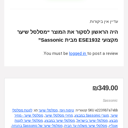
עדיין אין ביקורות.
היה הראשון לסקור את המוצר “מסלסל שיער
מקצועי ESE1932 מבית Sassonic”
You must be
logged in
to post a review.
₪
349.00
Sassonic
e2239b7a7ebb
SKU
קטגוריה:
טיפוח ויופי
,
מסלסלי שיער
תָג:
לקנות מסלסלי
שיער
,
מוצרי Sassonic במבצע
,
מחירי מסלסלי שיער
,
מסלסלי שיער - מחיר
מבצע
,
מסלסלי שיער בישראל
,
מסלסלי שיער במבצע
,
מסלסלי שיער לקנות
אונליין
,
מסלסלי שיער משלוח עד הבית
,
מסלסלי שיער של Sassonic בהנחה
,