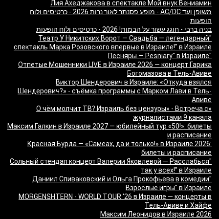
Лия Ахеджакова в спектакле Мой внук Вениамин
משופן ועד AC/DC - מופע פסנתר לאור נרות 2026 - כרטיסים ולוח
הופעות
בניה ברבי - חוגג עשור על הבמות! 2026 - כרטיסים ולוח הופעות
"Театр У Никитских Ворот — Свадьба — легендарный
спектакль Марка Розовского впервые в Израиле!" в Израиле
"Песняры — Pesniary" в Израиле
Отпетые Мошенники LIVE в Израиле 2026 — концерт Гарика
Богомазова в Тель-Авиве
Виктор Шендерович в Израиле: «Откуда взялся
Шендерович?» - съёмка программы с Марком Лави в Тель-
Авиве
«О чём молчит ТВ? Израиль без цензуры» - Встреча с
журналистами 9 канала
Максим Галкин в Израиле 2027 — юбилейный тур «50!»: билеты
и расписание
Красная Бурда — «Самеах, да и только!» в Израиле 2026:
билеты и расписание
"Сольный стендап концерт Валерии Яковлевой — Расслабься
так у всех!" в Израиле
"Даниил Спиваковский и Ольга Прокофьева в комедии
Взрослые игры" в Израиле
MORGENSHTERN - WORLD TOUR '26 в Израиле — концерты в
Тель-Авиве и Хайфе
Максим Леонидов в Израиле 2026