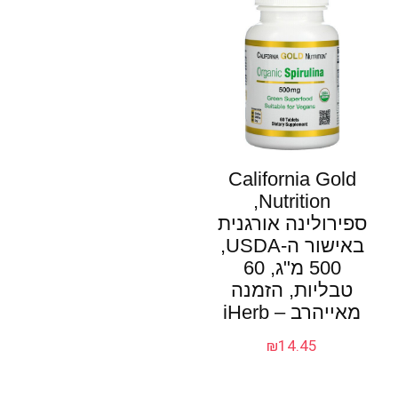
California Gold
Nutrition‏,
ספירולינה אורגנית
באישור ה-USDA‏,
500 מ"ג, 60
טבליות, הזמנה
מאייהרב – iHerb
₪
14.45