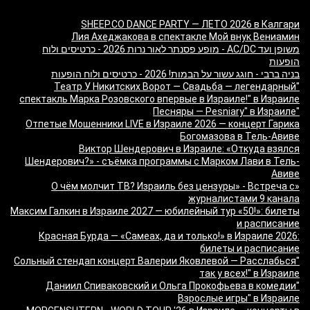
SHEEP.CO DANCE PARTY — ЛЕТО 2026 в Калгари
Лия Ахеджакова в спектакле Мой внук Вениамин
משופן ועד AC/DC - מופע פסנתר לאור נרות 2026 - כרטיסים ולוח
הופעות
בניה ברבי - חוגג עשור על הבמות! 2026 - כרטיסים ולוח הופעות
"Театр У Никитских Ворот — Свадьба — легендарный
спектакль Марка Розовского впервые в Израиле!" в Израиле
"Песняры — Pesniary" в Израиле
Отпетые Мошенники LIVE в Израиле 2026 — концерт Гарика
Богомазова в Тель-Авиве
Виктор Шендерович в Израиле: «Откуда взялся
Шендерович?» - съёмка программы с Марком Лави в Тель-
Авиве
«О чём молчит ТВ? Израиль без цензуры» - Встреча с
журналистами 9 канала
Максим Галкин в Израиле 2027 — юбилейный тур «50!»: билеты
и расписание
Красная Бурда — «Самеах, да и только!» в Израиле 2026:
билеты и расписание
"Сольный стендап концерт Валерии Яковлевой — Расслабься
так у всех!" в Израиле
"Даниил Спиваковский и Ольга Прокофьева в комедии
Взрослые игры" в Израиле