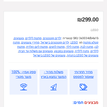
₪
299.00
LEGO
3e3034db4a1b
SKU
קטגוריה:
ילדים וקטנטנים
,
מתנות לילדים
,
צעצועים
,
קטלוג מתנות
תָג:
LEGO
,
ילדים וקטנטנים בישראל
,
מחיריי צעצועים
,
מתנה
לבן
,
מתנה לבת
,
מתנה לילד
,
מתנות לחגים
,
מתנות ליום הולדת
,
מתנות
לילדים
,
נתנה לילדה
,
צעצועים במבצע
,
צעצועים עם משלוח עד הבית
,
צעצועים של LEGO בהנחה
,
צעצועים של LEGO בישראל
מחיר תחרותי
משלוח מהיר -
ספק אמין - 100%
שאסור לפספס
המוצר נמצא בארץ
מוצר מקורי
מבצעים
חמים: