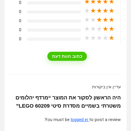
★
★
★
★
★
0
★
★
★
★
★
0
★
★
★
★
★
0
★
★
★
★
★
0
★
★
★
★
★
0
כתוב חוות דעת
עדיין אין ביקורות.
היה הראשון לסקור את המוצר “מרדף יהלומים
משטרתי בשמיים מסדרת סיטי 60209 LEGO”
You must be
logged in
to post a review.