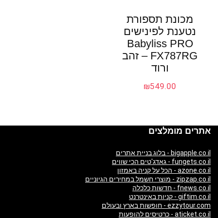
מכונת תספורת
נטענת לפינישים
Babyliss PRO
FX787RG – זהב
ורוד
₪
549.00
אתרים מומלצים
bigapple.co.il - בלוג בניית אתרים
fungets.co.il - גאדג'טים הכי שווים
azone.co.il - הכל על קניה באמזון
zipzap.co.il - מוצרי חשמל במחירים הגיוניים
fnews.co.il - חדשות כלכלה
giftim.co.il - קניות באינטרנט
ezzytour.com - חופשות בארץ ובעולם
aticket.co.il - כרטיסים להופעות