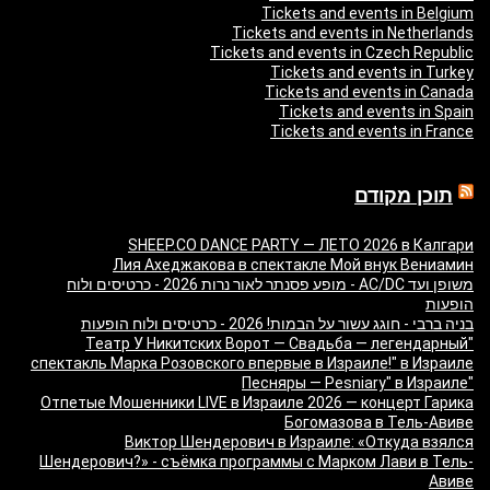
Tickets and events in Belgium
Tickets and events in Netherlands
Tickets and events in Czech Republic
Tickets and events in Turkey
Tickets and events in Canada
Tickets and events in Spain
Tickets and events in France
תוכן מקודם
SHEEP.CO DANCE PARTY — ЛЕТО 2026 в Калгари
Лия Ахеджакова в спектакле Мой внук Вениамин
משופן ועד AC/DC - מופע פסנתר לאור נרות 2026 - כרטיסים ולוח
הופעות
בניה ברבי - חוגג עשור על הבמות! 2026 - כרטיסים ולוח הופעות
"Театр У Никитских Ворот — Свадьба — легендарный
спектакль Марка Розовского впервые в Израиле!" в Израиле
"Песняры — Pesniary" в Израиле
Отпетые Мошенники LIVE в Израиле 2026 — концерт Гарика
Богомазова в Тель-Авиве
Виктор Шендерович в Израиле: «Откуда взялся
Шендерович?» - съёмка программы с Марком Лави в Тель-
Авиве