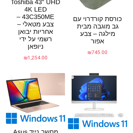
Toshiba 43" UHD
4K LED
43C350ME –
כורסת קורדרוי עם
צבע מטאלי –
גב מוגבה מבית
אחריות יבואן
מילגה – צבע
רשמי על ידי
אפור
ניופאן
₪
745.00
₪
1,254.00
מחשב נייד Asus