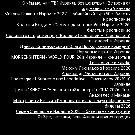
«О чём молчит ТВ? Израиль без цензуры» - Встреча с
журналистами 9 канала
Максим Галкин в Израиле 2027 — юбилейный тур «50!»: билеты
и расписание
Красная Бурда — «Самеах, да и только!» в Израиле 2026:
билеты и расписание
"Сольный стендап концерт Валерии Яковлевой — Расслабься
так у всех!" в Израиле
"Даниил Спиваковский и Ольга Прокофьева в комедии
Взрослые игры" в Израиле
MORGENSHTERN - WORLD TOUR '26 в Израиле — концерты в
Тель-Авиве и Хайфе
Максим Леонидов в Израиле 2026
Александр Филиппенко в Израиле
"The magic of Sanremo and Loboda live — Звуки моря 2026" в
Израиле
Группа "КИНО" — "Невероятный концерт" в США 2026: Лос-
Анджелес и Майами
Макаревич и Белый: «Импровизация на тему» в Израиле —
билеты 2026
Семён Слепаков в Израиле 2026 — билеты на концерты в
Хайфе, Нетании, Тель-Авиве и других городах