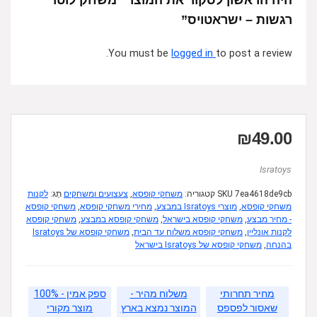
היה הראשון לסקור את המוצר “משחק לוטו
רגשות – ישראטויס”
You must be
logged in
to post a review.
₪
49.00
Isratoys
7ea4618de9cb
SKU
קטגוריה:
משחקי קופסא
,
צעצועים ומשחקים
תָג:
לקנות
משחקי קופסא
,
מוצרי Isratoys במבצע
,
מחירי משחקי קופסא
,
משחקי קופסא
- מחיר מבצע
,
משחקי קופסא בישראל
,
משחקי קופסא במבצע
,
משחקי קופסא
לקנות אונליין
,
משחקי קופסא משלוח עד הבית
,
משחקי קופסא של Isratoys
בהנחה
,
משחקי קופסא של Isratoys בישראל
מחיר תחרותי
משלוח מהיר -
ספק אמין - 100%
שאסור לפספס
המוצר נמצא בארץ
מוצר מקורי