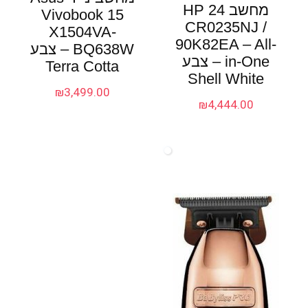
מחשב HP 24
Vivobook 15
CR0235NJ /
X1504VA-
90K82EA – All-
BQ638W – צבע
in-One – צבע
Terra Cotta
Shell White
₪
3,499.00
₪
4,444.00