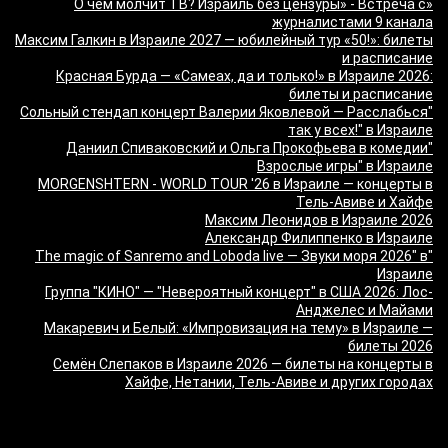
«О чём молчит ТВ? Израиль без цензуры» - Встреча с
журналистами 9 канала
Максим Галкин в Израиле 2027 — юбилейный тур «50!»: билеты
и расписание
Красная Бурда — «Самеах, да и только!» в Израиле 2026:
билеты и расписание
"Сольный стендап концерт Валерии Яковлевой — Расслабься
так у всех!" в Израиле
"Даниил Спиваковский и Ольга Прокофьева в комедии
Взрослые игры" в Израиле
MORGENSHTERN - WORLD TOUR '26 в Израиле — концерты в
Тель-Авиве и Хайфе
Максим Леонидов в Израиле 2026
Александр Филиппенко в Израиле
"The magic of Sanremo and Loboda live — Звуки моря 2026" в
Израиле
Группа "КИНО" — "Невероятный концерт" в США 2026: Лос-
Анджелес и Майами
Макаревич и Белый: «Импровизация на тему» в Израиле —
билеты 2026
Семён Слепаков в Израиле 2026 — билеты на концерты в
Хайфе, Нетании, Тель-Авиве и других городах