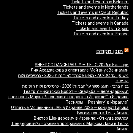
Tickets and events in Belgium
Tickets and events in Netherlands
Tickets and events in Czech Republic
Tickets and events in Turkey
Tickets and events in Canada
Tickets and events in Spain
Tickets and events in France
תוכן מקודם
SHEEP.CO DANCE PARTY — ЛЕТО 2026 в Калгари
Лия Ахеджакова в спектакле Мой внук Вениамин
משופן ועד AC/DC - מופע פסנתר לאור נרות 2026 - כרטיסים ולוח
הופעות
בניה ברבי - חוגג עשור על הבמות! 2026 - כרטיסים ולוח הופעות
"Театр У Никитских Ворот — Свадьба — легендарный
спектакль Марка Розовского впервые в Израиле!" в Израиле
"Песняры — Pesniary" в Израиле
Отпетые Мошенники LIVE в Израиле 2026 — концерт Гарика
Богомазова в Тель-Авиве
Виктор Шендерович в Израиле: «Откуда взялся
Шендерович?» - съёмка программы с Марком Лави в Тель-
Авиве