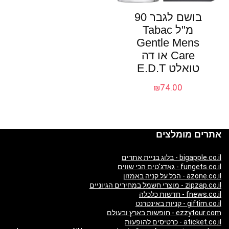
בושם לגבר 90
מ"ל Tabac
Gentle Mens
Care או דה
טואלט E.D.T
₪
74.00
אתרים מומלצים
bigapple.co.il - בלוג בניית אתרים
fungets.co.il - גאדג'טים הכי שווים
azone.co.il - הכל על קניה באמזון
zipzap.co.il - מוצרי חשמל במחירים הגיוניים
fnews.co.il - חדשות כלכלה
giftim.co.il - קניות באינטרנט
ezzytour.com - חופשות בארץ ובעולם
aticket.co.il - כרטיסים להופעות