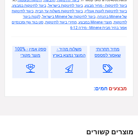
a1c646dc9ac0
SKU
קטגוריה:
ביגוד לתינוקות
,
הלבשה
,
תינוקות ופעוטות
תָג:
ביגוד לתינוקות - מחיר מבצע
,
ביגוד לתינוקות בישראל
,
ביגוד לתינוקות במבצע
,
ביגוד לתינוקות לקנות אונליין
,
ביגוד לתינוקות משלוח עד הבית
,
ביגוד לתינוקות
של Minene בהנחה
,
ביגוד לתינוקות של Minene בישראל
,
לקנות ביגוד
לתינוקות
,
מוצרי Minene במבצע
,
מחירי ביגוד לתינוקות
,
סט בגד גוף ומכנסיים
אפור בהיר מבית Minene - מידה 6-12
מחיר תחרותי
משלוח מהיר -
ספק אמין - 100%
שאסור לפספס
המוצר נמצא בארץ
מוצר מקורי
מבצעים
חמים:
מוצרים קשורים