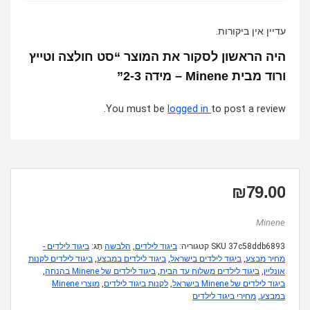
עדיין אין ביקורות.
היה הראשון לסקור את המוצר “סט חולצה וטייץ
ורוד מבית Minene – מידה 2-3”
You must be
logged in
to post a review.
₪
79.00
Minene
37c58ddb6893
SKU
קטגוריה:
ביגוד לילדים
,
הלבשה
תָג:
ביגוד לילדים -
מחיר מבצע
,
ביגוד לילדים בישראל
,
ביגוד לילדים במבצע
,
ביגוד לילדים לקנות
אונליין
,
ביגוד לילדים משלוח עד הבית
,
ביגוד לילדים של Minene בהנחה
,
ביגוד לילדים של Minene בישראל
,
לקנות ביגוד לילדים
,
מוצרי Minene
במבצע
,
מחירי ביגוד לילדים