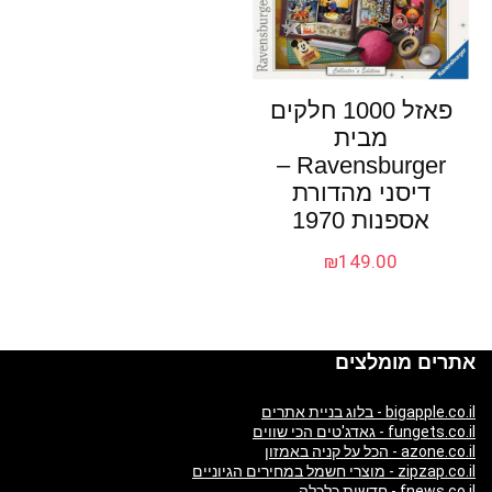
פאזל 1000 חלקים
מבית
Ravensburger –
דיסני מהדורת
אספנות 1970
₪
149.00
אתרים מומלצים
bigapple.co.il - בלוג בניית אתרים
fungets.co.il - גאדג'טים הכי שווים
azone.co.il - הכל על קניה באמזון
zipzap.co.il - מוצרי חשמל במחירים הגיוניים
fnews.co.il - חדשות כלכלה