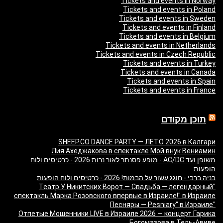
Tickets and events in Norway
Tickets and events in Poland
Tickets and events in Sweden
Tickets and events in Finland
Tickets and events in Belgium
Tickets and events in Netherlands
Tickets and events in Czech Republic
Tickets and events in Turkey
Tickets and events in Canada
Tickets and events in Spain
Tickets and events in France
תוכן מקודם
SHEEP.CO DANCE PARTY — ЛЕТО 2026 в Калгари
Лия Ахеджакова в спектакле Мой внук Вениамин
משופן ועד AC/DC - מופע פסנתר לאור נרות 2026 - כרטיסים ולוח
הופעות
בניה ברבי - חוגג עשור על הבמות! 2026 - כרטיסים ולוח הופעות
"Театр У Никитских Ворот — Свадьба — легендарный
спектакль Марка Розовского впервые в Израиле!" в Израиле
"Песняры — Pesniary" в Израиле
Отпетые Мошенники LIVE в Израиле 2026 — концерт Гарика
Богомазова в Тель-Авиве