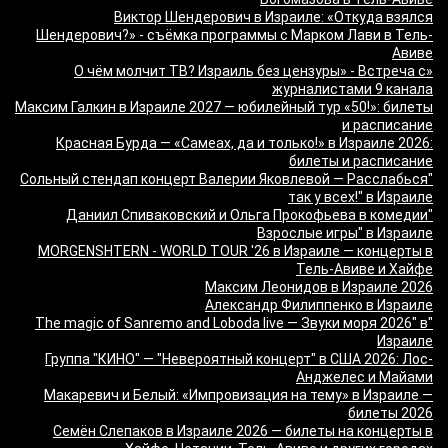
Виктор Шендерович в Израиле: «Откуда взялся
Шендерович?» - съёмка программы с Марком Лави в Тель-
Авиве
«О чём молчит ТВ? Израиль без цензуры» - Встреча с
журналистами 9 канала
Максим Галкин в Израиле 2027 — юбилейный тур «50!»: билеты
и расписание
Красная Бурда — «Самеах, да и только!» в Израиле 2026:
билеты и расписание
"Сольный стендап концерт Валерии Яковлевой — Расслабься
так у всех!" в Израиле
"Даниил Спиваковский и Ольга Прокофьева в комедии
Взрослые игры" в Израиле
MORGENSHTERN - WORLD TOUR '26 в Израиле — концерты в
Тель-Авиве и Хайфе
Максим Леонидов в Израиле 2026
Александр Филиппенко в Израиле
"The magic of Sanremo and Loboda live — Звуки моря 2026" в
Израиле
Группа "КИНО" — "Невероятный концерт" в США 2026: Лос-
Анджелес и Майами
Макаревич и Белый: «Импровизация на тему» в Израиле —
билеты 2026
Семён Слепаков в Израиле 2026 — билеты на концерты в