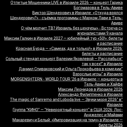
Отпетые Мошенники LIVE в Израиле 2026 — концерт Гарика
Богомазова в Тель-Авиве
Виктор Шендерович в Израиле: «Откуда взялся
Шендерович?» - съёмка программы с Марком Лави в Тель-
Авиве
«О чём молчит ТВ? Израиль без цензуры» - Встреча с
журналистами 9 канала
Максим Галкин в Израиле 2027 — юбилейный тур «50!»: билеты
и расписание
Красная Бурда — «Самеах, да и только!» в Израиле 2026:
билеты и расписание
"Сольный стендап концерт Валерии Яковлевой — Расслабься
так у всех!" в Израиле
"Даниил Спиваковский и Ольга Прокофьева в комедии
Взрослые игры" в Израиле
MORGENSHTERN - WORLD TOUR '26 в Израиле — концерты в
Тель-Авиве и Хайфе
Максим Леонидов в Израиле 2026
Александр Филиппенко в Израиле
"The magic of Sanremo and Loboda live — Звуки моря 2026" в
Израиле
Группа "КИНО" — "Невероятный концерт" в США 2026: Лос-
Анджелес и Майами
Макаревич и Белый: «Импровизация на тему» в Израиле —
билеты 2026