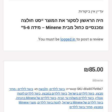
עדיין אין ביקורות.
היה הראשון לסקור את המוצר “סט חולצה
ומכנסיים כחול מבית Minene – מידה 5-6”
You must be
logged in
to post a review.
₪
85.00
Minene
d8a807fe9b67
SKU
קטגוריה:
ביגוד לילדים
,
הלבשה
תָג:
ביגוד לילדים - מחיר
מבצע
,
ביגוד לילדים בישראל
,
ביגוד לילדים במבצע
,
ביגוד לילדים לקנות
אונליין
,
ביגוד לילדים משלוח עד הבית
,
ביגוד לילדים של Minene בהנחה
,
ביגוד לילדים של Minene בישראל
,
לקנות ביגוד לילדים
,
מוצרי Minene
במבצע
,
מחירי ביגוד לילדים