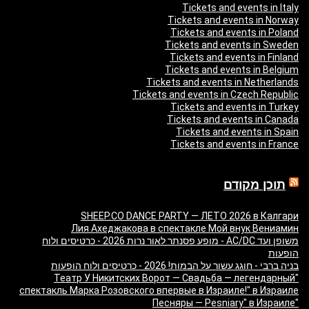
Tickets and events in Italy
Tickets and events in Norway
Tickets and events in Poland
Tickets and events in Sweden
Tickets and events in Finland
Tickets and events in Belgium
Tickets and events in Netherlands
Tickets and events in Czech Republic
Tickets and events in Turkey
Tickets and events in Canada
Tickets and events in Spain
Tickets and events in France
תוכן מקודם
SHEEP.CO DANCE PARTY — ЛЕТО 2026 в Калгари
Лия Ахеджакова в спектакле Мой внук Вениамин
משופן ועד AC/DC - מופע פסנתר לאור נרות 2026 - כרטיסים ולוח
הופעות
בניה ברבי - חוגג עשור על הבמות! 2026 - כרטיסים ולוח הופעות
"Театр У Никитских Ворот — Свадьба — легендарный
спектакль Марка Розовского впервые в Израиле!" в Израиле
"Песняры — Pesniary" в Израиле