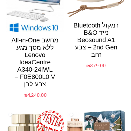
רמקול Bluetooth
נייד B&O
Beosound A1
מחשב All-in-One
2nd Gen – צבע
ללא מסך מגע
זהב
Lenovo
IdeaCentre
₪
879.00
A340-24IWL
F0E800L0IV –
צבע לבן
₪
4,240.00