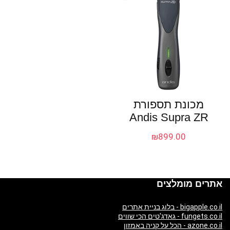
מכונת תספורת
Andis Supra ZR
₪
899.00
אתרים מומלצים
bigapple.co.il - בלוג בניית אתרים
fungets.co.il - גאדג'טים הכי שווים
azone.co.il - הכל על קניה באמזון