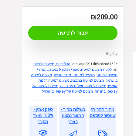
₪
209.00
עבור לרכישה
Replay
d89cdca6169e
SKU
קטגוריה:
הכל לבית
,
מצעים למיטה
תָג:
לקנות מצעים למיטה
,
מוצרי Replay במבצע
,
מחירי
מצעים למיטה
,
מצעים למיטה - מחיר מבצע
,
מצעים למיטה
בישראל
,
מצעים למיטה במבצע
,
מצעים למיטה לקנות
אונליין
,
מצעים למיטה משלוח עד הבית
,
מצעים למיטה של
Replay בהנחה
,
מצעים למיטה של Replay בישראל
מחיר תחרותי
משלוח מהיר -
ספק אמין -
שאסור לפספס
המוצר נמצא
100% מוצר
בארץ
מקורי