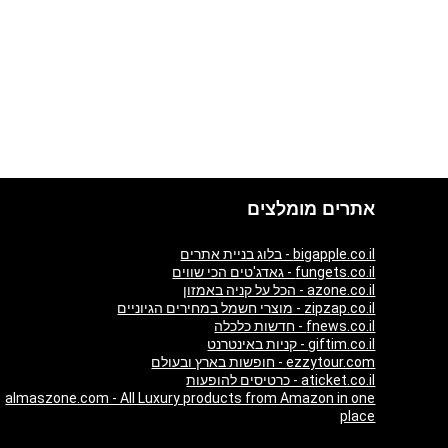
אתרים מומלצים
bigapple.co.il - בלוג בניית אתרים
fungets.co.il - גאדג'טים הכי שווים
azone.co.il - הכל על קניה באמזון
zipzap.co.il - מוצרי חשמל במחירים הגיוניים
fnews.co.il - חדשות כלכלה
giftim.co.il - קניות באינטרנט
ezzytour.com - חופשות בארץ ובעולם
aticket.co.il - כרטיסים להופעות
almaszone.com - All Luxury products from Amazon in one
place