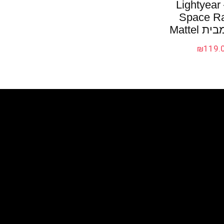
ס"מ – Lightyear
Space R
₪
119.