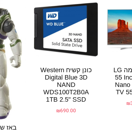
טלוויזיה חכמה LG
כונן קשיח Western
Digital Blue 3D
55 In
NAND
Nano 
WDS100T2B0A
TV 5
1TB 2.5" SSD
₪
₪
690.00