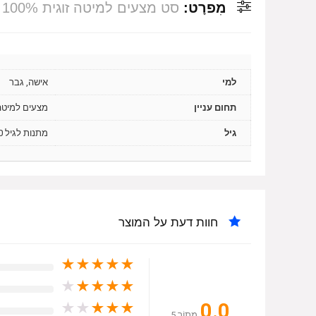
מִפרָט:
סט מצעים למיטה זוגית 100% כותנה 160X200 ס"מ דגם לוגו שחור Replay
למי
אישה, גבר
תחום עניין
מצעים למיטה
גיל
מתנות לגיל 20, מתנות לגיל 30, מתנות לגיל 40, מתנות לגיל 50
חוות דעת על המוצר
★
★
★
★
★
★
★
★
★
★
0.0
★
★
★
★
★
מִתוֹך 5