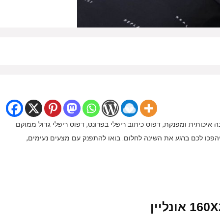
 3 חלקים למיטה מבית Replay, עשוי מ-100% כותנה איכותית ומפנקת, דפוס כיתוב ריפלי בפרונט, דפוס ריפלי גדול ממוקם
יהפכו לכם ברגע את השינה לחלום. בואו להתפנק עם מצעים נעימים,