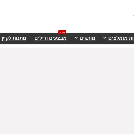
חדש
ות מומלצים
מותגים
מבצעים ודילים
מתנות לקיץ