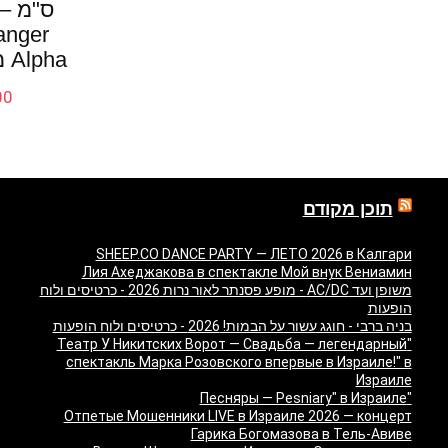
anger
Alpha מבית Mattel
00
תוכן מקודם
SHEEP.CO DANCE PARTY — ЛЕТО 2026 в Калгари
Лия Ахеджакова в спектакле Мой внук Вениамин
משופן ועד AC/DC - מופע פסנתר לאור נרות 2026 - כרטיסים ולוח
הופעות
בניה ברבי - חוגג עשור על הבמות! 2026 - כרטיסים ולוח הופעות
"Театр У Никитских Ворот — Свадьба — легендарный
спектакль Марка Розовского впервые в Израиле!" в
Израиле
"Песняры — Pesniary" в Израиле
Отпетые Мошенники LIVE в Израиле 2026 — концерт
Гарика Богомазова в Тель-Авиве