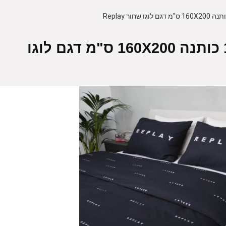
סט מצעים למיטה זוגית 100% כותנה 160X200 ס"מ דגם לוגו