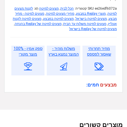
ee26edf6072a
SKU
קטגוריה:
הכל לבית
,
מצעים למיטה
תָג:
לקנות מצעים
למיטה
,
מוצרי Replay במבצע
,
מחירי מצעים למיטה
,
מצעים למיטה - מחיר
מבצע
,
מצעים למיטה בישראל
,
מצעים למיטה במבצע
,
מצעים למיטה לקנות
אונליין
,
מצעים למיטה משלוח עד הבית
,
מצעים למיטה של Replay בהנחה
,
מצעים למיטה של Replay בישראל
מחיר תחרותי
משלוח מהיר -
ספק אמין - 100%
שאסור לפספס
המוצר נמצא בארץ
מוצר מקורי
מבצעים
חמים:
מוצרים קשורים