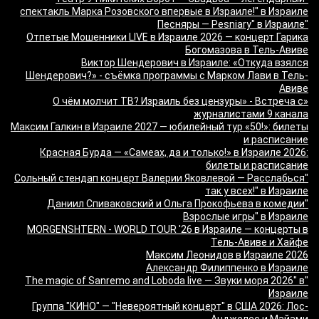
спектакль Марка Розовского впервые в Израиле!" в Израиле
"Песняры — Pesniary" в Израиле
Отпетые Мошенники LIVE в Израиле 2026 — концерт Гарика
Богомазова в Тель-Авиве
Виктор Шендерович в Израиле: «Откуда взялся
Шендерович?» - съёмка программы с Марком Лави в Тель-
Авиве
«О чём молчит ТВ? Израиль без цензуры» - Встреча с
журналистами 9 канала
Максим Галкин в Израиле 2027 — юбилейный тур «50!»: билеты
и расписание
Красная Бурда — «Самеах, да и только!» в Израиле 2026:
билеты и расписание
"Сольный стендап концерт Валерии Яковлевой — Расслабься
так у всех!" в Израиле
"Даниил Спиваковский и Ольга Прокофьева в комедии
Взрослые игры" в Израиле
MORGENSHTERN - WORLD TOUR '26 в Израиле — концерты в
Тель-Авиве и Хайфе
Максим Леонидов в Израиле 2026
Александр Филиппенко в Израиле
"The magic of Sanremo and Loboda live — Звуки моря 2026" в
Израиле
Группа "КИНО" — "Невероятный концерт" в США 2026: Лос-