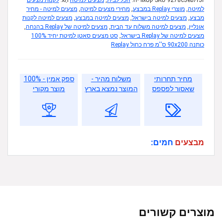
9278c3eb7f5f
SKU
קטגוריה:
הכל לבית
,
מצעים למיטה
תָג:
לקנות מצעים
למיטה
,
מוצרי Replay במבצע
,
מחירי מצעים למיטה
,
מצעים למיטה - מחיר
מבצע
,
מצעים למיטה בישראל
,
מצעים למיטה במבצע
,
מצעים למיטה לקנות
אונליין
,
מצעים למיטה משלוח עד הבית
,
מצעים למיטה של Replay בהנחה
,
מצעים למיטה של Replay בישראל
,
סט מצעים סאטן למיטת יחיד 100%
כותנה 90x200 ס''מ פרח כחול Replay
מחיר תחרותי
משלוח מהיר -
ספק אמין - 100%
שאסור לפספס
המוצר נמצא בארץ
מוצר מקורי
מבצעים
חמים:
מוצרים קשורים