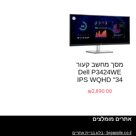
מסך מחשב קעור
Dell P3424WE
IPS WQHD "34
₪
2,890.00
אתרים מומלצים
bigapple.co.il - בלוג בניית אתרים