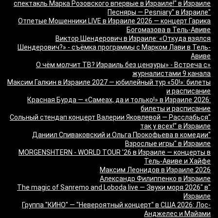
спектакль Марка Розовского впервые в Израиле!" в Израиле
"Песняры — Pesniary" в Израиле
Отпетые Мошенники LIVE в Израиле 2026 — концерт Гарика
Богомазова в Тель-Авиве
Виктор Шендерович в Израиле: «Откуда взялся
Шендерович?» - съёмка программы с Марком Лави в Тель-
Авиве
«О чём молчит ТВ? Израиль без цензуры» - Встреча с
журналистами 9 канала
Максим Галкин в Израиле 2027 — юбилейный тур «50!»: билеты
и расписание
Красная Бурда — «Самеах, да и только!» в Израиле 2026:
билеты и расписание
"Сольный стендап концерт Валерии Яковлевой — Расслабься
так у всех!" в Израиле
"Даниил Спиваковский и Ольга Прокофьева в комедии
Взрослые игры" в Израиле
MORGENSHTERN - WORLD TOUR '26 в Израиле — концерты в
Тель-Авиве и Хайфе
Максим Леонидов в Израиле 2026
Александр Филиппенко в Израиле
"The magic of Sanremo and Loboda live — Звуки моря 2026" в
Израиле
Группа "КИНО" — "Невероятный концерт" в США 2026: Лос-
Анджелес и Майами