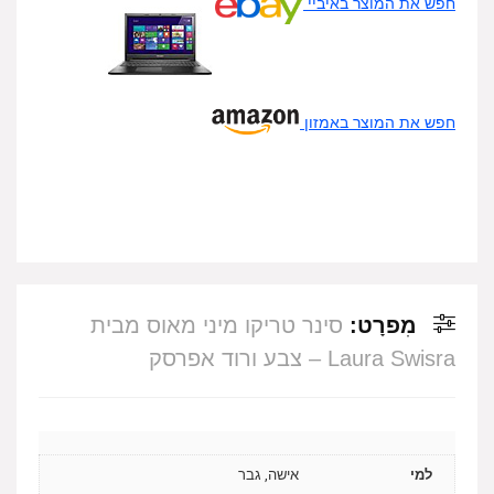
חפש את המוצר באיביי
חפש את המוצר באמזון
מִפרָט:
סינר טריקו מיני מאוס מבית
Laura Swisra – צבע ורוד אפרסק
למי
אישה, גבר