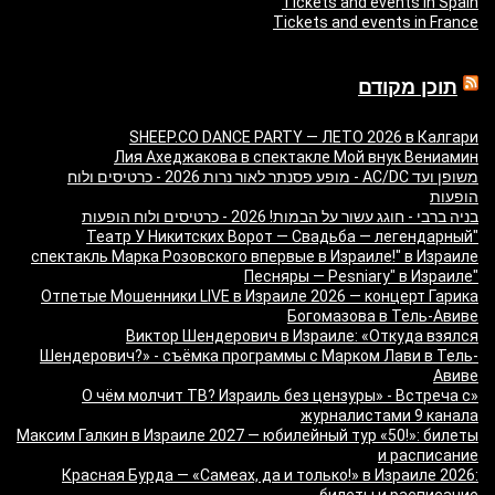
Tickets and events in Spain
Tickets and events in France
תוכן מקודם
SHEEP.CO DANCE PARTY — ЛЕТО 2026 в Калгари
Лия Ахеджакова в спектакле Мой внук Вениамин
משופן ועד AC/DC - מופע פסנתר לאור נרות 2026 - כרטיסים ולוח
הופעות
בניה ברבי - חוגג עשור על הבמות! 2026 - כרטיסים ולוח הופעות
"Театр У Никитских Ворот — Свадьба — легендарный
спектакль Марка Розовского впервые в Израиле!" в Израиле
"Песняры — Pesniary" в Израиле
Отпетые Мошенники LIVE в Израиле 2026 — концерт Гарика
Богомазова в Тель-Авиве
Виктор Шендерович в Израиле: «Откуда взялся
Шендерович?» - съёмка программы с Марком Лави в Тель-
Авиве
«О чём молчит ТВ? Израиль без цензуры» - Встреча с
журналистами 9 канала
Максим Галкин в Израиле 2027 — юбилейный тур «50!»: билеты
и расписание
Красная Бурда — «Самеах, да и только!» в Израиле 2026:
билеты и расписание