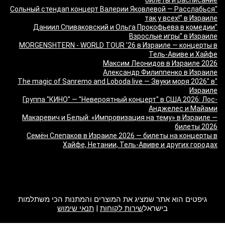
"Сольный стендап концерт Валерии Яковлевой — Расслабься
так у всех!" в Израиле
"Даниил Спиваковский и Ольга Прокофьева в комедии
Взрослые игры" в Израиле
MORGENSHTERN - WORLD TOUR '26 в Израиле — концерты в
Тель-Авиве и Хайфе
Максим Леонидов в Израиле 2026
Александр Филиппенко в Израиле
"The magic of Sanremo and Loboda live — Звуки моря 2026" в
Израиле
Группа "КИНО" — "Невероятный концерт" в США 2026: Лос-
Анджелес и Майами
Макаревич и Белый: «Импровизация на тему» в Израиле —
билеты 2026
Семён Слепаков в Израиле 2026 — билеты на концерты в
Хайфе, Нетании, Тель-Авиве и других городах
מה זה Giftim
גיפטים הוא אתר שמציג את המוצרים והמתנות הכי משתלמות
בישראל
שירות לקוחות
|
תנאי שימוש