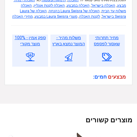
69e69c2235b9
SKU
קטגוריה:
האכלה
,
תינוקות ופעוטות
תָג:
האכלה - מחיר
מבצע
,
האכלה בישראל
,
האכלה במבצע
,
האכלה לקנות אונליין
,
האכלה
משלוח עד הבית
,
האכלה של Laura Swisra בהנחה
,
האכלה של Laura
Swisra בישראל
,
לקנות האכלה
,
מוצרי Laura Swisra במבצע
,
מחירי האכלה
מחיר תחרותי
משלוח מהיר -
ספק אמין - 100%
שאסור לפספס
המוצר נמצא בארץ
מוצר מקורי
מבצעים
חמים:
מוצרים קשורים