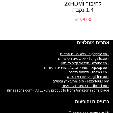
לחיבור 2xHDMI
1.4 נקבה
₪
199.00
אתרים מומלצים
bigapple.co.il - בלוג בניית אתרים
fungets.co.il - גאדג'טים הכי שווים
azone.co.il - הכל על קניה באמזון
zipzap.co.il - מוצרי חשמל במחירים הגיוניים
fnews.co.il - חדשות כלכלה
giftim.co.il - קניות באינטרנט
ezzytour.com - חופשות בארץ ובעולם
aticket.co.il - כרטיסים להופעות
almaszone.com - All Luxury products from Amazon in one place
כרטיסים והופעות
Tickets and events in UK