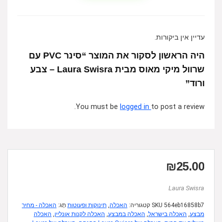
עדיין אין ביקורות.
היה הראשון לסקור את המוצר “סינר PVC עם
שרוול מיקי מאוס מבית Laura Swisra – צבע
ורוד”
You must be
logged in
to post a review.
₪
25.00
Laura Swisra
564eb16858b7
SKU
קטגוריה:
האכלה
,
תינוקות ופעוטות
תָג:
האכלה - מחיר
מבצע
,
האכלה בישראל
,
האכלה במבצע
,
האכלה לקנות אונליין
,
האכלה