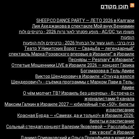
תוכן מקודם
SHEEP.CO DANCE PARTY — ЛЕТО 2026 в Калгари
Лия Ахеджакова в спектакле Мой внук Вениамин
משופן ועד AC/DC - מופע פסנתר לאור נרות 2026 - כרטיסים ולוח
הופעות
בניה ברבי - חוגג עשור על הבמות! 2026 - כרטיסים ולוח הופעות
"Театр У Никитских Ворот — Свадьба — легендарный
спектакль Марка Розовского впервые в Израиле!" в Израиле
"Песняры — Pesniary" в Израиле
Отпетые Мошенники LIVE в Израиле 2026 — концерт Гарика
Богомазова в Тель-Авиве
Виктор Шендерович в Израиле: «Откуда взялся
Шендерович?» - съёмка программы с Марком Лави в Тель-
Авиве
«О чём молчит ТВ? Израиль без цензуры» - Встреча с
журналистами 9 канала
Максим Галкин в Израиле 2027 — юбилейный тур «50!»: билеты
и расписание
Красная Бурда — «Самеах, да и только!» в Израиле 2026:
билеты и расписание
"Сольный стендап концерт Валерии Яковлевой — Расслабься
так у всех!" в Израиле
"Даниил Спиваковский и Ольга Прокофьева в комедии