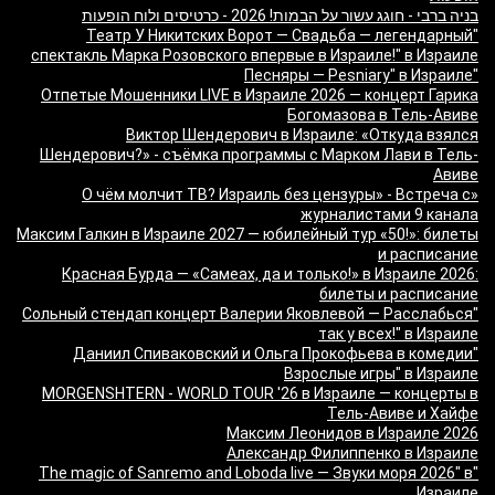
בניה ברבי - חוגג עשור על הבמות! 2026 - כרטיסים ולוח הופעות
"Театр У Никитских Ворот — Свадьба — легендарный
спектакль Марка Розовского впервые в Израиле!" в Израиле
"Песняры — Pesniary" в Израиле
Отпетые Мошенники LIVE в Израиле 2026 — концерт Гарика
Богомазова в Тель-Авиве
Виктор Шендерович в Израиле: «Откуда взялся
Шендерович?» - съёмка программы с Марком Лави в Тель-
Авиве
«О чём молчит ТВ? Израиль без цензуры» - Встреча с
журналистами 9 канала
Максим Галкин в Израиле 2027 — юбилейный тур «50!»: билеты
и расписание
Красная Бурда — «Самеах, да и только!» в Израиле 2026:
билеты и расписание
"Сольный стендап концерт Валерии Яковлевой — Расслабься
так у всех!" в Израиле
"Даниил Спиваковский и Ольга Прокофьева в комедии
Взрослые игры" в Израиле
MORGENSHTERN - WORLD TOUR '26 в Израиле — концерты в
Тель-Авиве и Хайфе
Максим Леонидов в Израиле 2026
Александр Филиппенко в Израиле
"The magic of Sanremo and Loboda live — Звуки моря 2026" в
Израиле