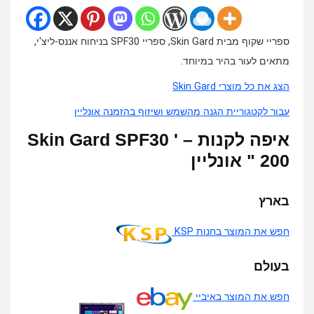
ספריי שקוף מבית Skin Gard, ספריי SPF30 בניחוח אננס-ליצ'י,
מתאים לעור בהיר במיוחד.
הצג את כל מוצרי Skin Gard
עבור לקטגוריית הגנה מהשמש ושיזוף בהזמנה אונליין
איפה לקנות Skin Gard SPF30 ' –
200 " אונליין
בארץ
חפש את המוצר בחנות KSP
בעולם
חפש את המוצר באיביי