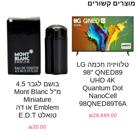
מוצרים קשורים
טלוויזיה חכמה LG
98" QNED89
UHD 4K
בושם לגבר 4.5
Quantum Dot
מ"ל Mont Blanc
NanoCell
Miniature
98QNED89T6A
Emblem או דה
טואלט E.D.T
₪
28,449.00
₪
30.00