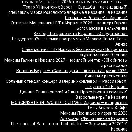
בניה ברבי - חוגג עשור על הבמות! 2026 - כרטיסים ולוח הופעות
"Театр У Никитских Ворот — Свадьба — легендарный
спектакль Марка Розовского впервые в Израиле!" в Израиле
"Песняры — Pesniary" в Израиле
Отпетые Мошенники LIVE в Израиле 2026 — концерт Гарика
Богомазова в Тель-Авиве
Виктор Шендерович в Израиле: «Откуда взялся
Шендерович?» - съёмка программы с Марком Лави в Тель-
Авиве
«О чём молчит ТВ? Израиль без цензуры» - Встреча с
журналистами 9 канала
Максим Галкин в Израиле 2027 — юбилейный тур «50!»: билеты
и расписание
Красная Бурда — «Самеах, да и только!» в Израиле 2026:
билеты и расписание
"Сольный стендап концерт Валерии Яковлевой — Расслабься
так у всех!" в Израиле
"Даниил Спиваковский и Ольга Прокофьева в комедии
Взрослые игры" в Израиле
MORGENSHTERN - WORLD TOUR '26 в Израиле — концерты в
Тель-Авиве и Хайфе
Максим Леонидов в Израиле 2026
Александр Филиппенко в Израиле
"The magic of Sanremo and Loboda live — Звуки моря 2026" в
Израиле