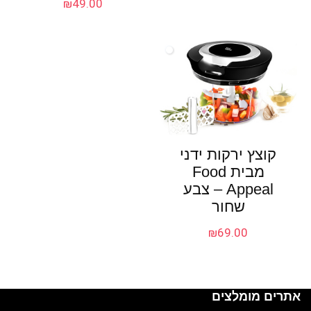
₪
49.00
קוצץ ירקות ידני
מבית Food
Appeal – צבע
שחור
₪
69.00
אתרים מומלצים