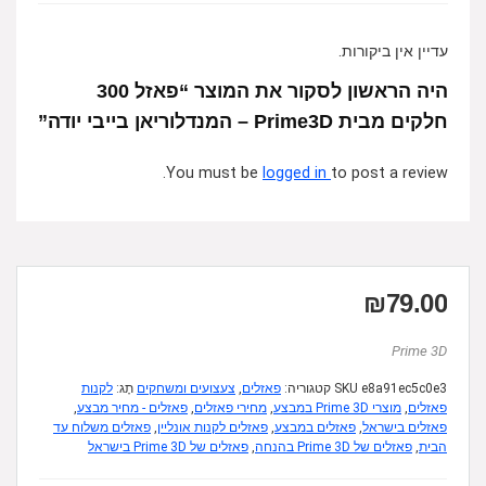
עדיין אין ביקורות.
היה הראשון לסקור את המוצר “פאזל 300
חלקים מבית Prime3D – המנדלוריאן בייבי יודה”
You must be
logged in
to post a review.
₪
79.00
Prime 3D
e8a91ec5c0e3
SKU
קטגוריה:
פאזלים
,
צעצועים ומשחקים
תָג:
לקנות
פאזלים
,
מוצרי Prime 3D במבצע
,
מחירי פאזלים
,
פאזלים - מחיר מבצע
,
פאזלים בישראל
,
פאזלים במבצע
,
פאזלים לקנות אונליין
,
פאזלים משלוח עד
הבית
,
פאזלים של Prime 3D בהנחה
,
פאזלים של Prime 3D בישראל