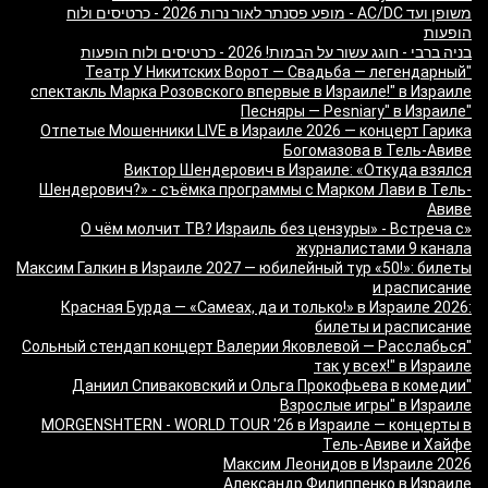
משופן ועד AC/DC - מופע פסנתר לאור נרות 2026 - כרטיסים ולוח
הופעות
בניה ברבי - חוגג עשור על הבמות! 2026 - כרטיסים ולוח הופעות
"Театр У Никитских Ворот — Свадьба — легендарный
спектакль Марка Розовского впервые в Израиле!" в Израиле
"Песняры — Pesniary" в Израиле
Отпетые Мошенники LIVE в Израиле 2026 — концерт Гарика
Богомазова в Тель-Авиве
Виктор Шендерович в Израиле: «Откуда взялся
Шендерович?» - съёмка программы с Марком Лави в Тель-
Авиве
«О чём молчит ТВ? Израиль без цензуры» - Встреча с
журналистами 9 канала
Максим Галкин в Израиле 2027 — юбилейный тур «50!»: билеты
и расписание
Красная Бурда — «Самеах, да и только!» в Израиле 2026:
билеты и расписание
"Сольный стендап концерт Валерии Яковлевой — Расслабься
так у всех!" в Израиле
"Даниил Спиваковский и Ольга Прокофьева в комедии
Взрослые игры" в Израиле
MORGENSHTERN - WORLD TOUR '26 в Израиле — концерты в
Тель-Авиве и Хайфе
Максим Леонидов в Израиле 2026
Александр Филиппенко в Израиле