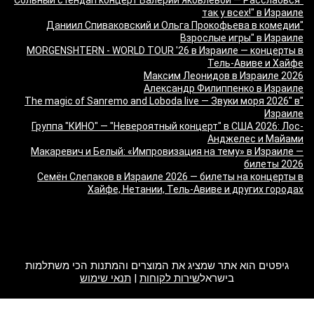
"Сольный стендап концерт Валерии Яковлевой — Расслабься
так у всех!" в Израиле
"Даниил Спиваковский и Ольга Прокофьева в комедии
Взрослые игры" в Израиле
MORGENSHTERN - WORLD TOUR '26 в Израиле — концерты в
Тель-Авиве и Хайфе
Максим Леонидов в Израиле 2026
Александр Филиппенко в Израиле
"The magic of Sanremo and Loboda live — Звуки моря 2026" в
Израиле
Группа "КИНО" — "Невероятный концерт" в США 2026: Лос-
Анджелес и Майами
Макаревич и Белый: «Импровизация на тему» в Израиле —
билеты 2026
Семён Слепаков в Израиле 2026 — билеты на концерты в
Хайфе, Нетании, Тель-Авиве и других городах
מה זה Giftim
גיפטים הוא אתר שמציג את המוצרים והמתנות הכי משתלמות
בישראל
שירות לקוחות
|
תנאי שימוש
2017 Giftim. All rights reserved.