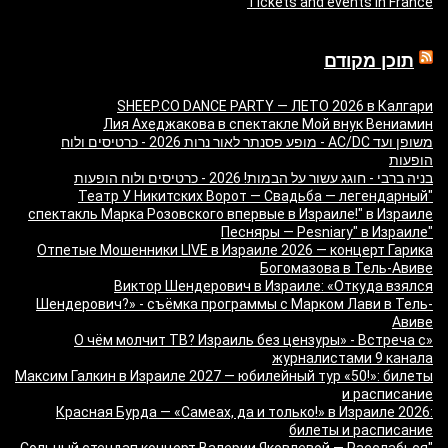
Tickets and events in France
תוכן מקודם
SHEEP.CO DANCE PARTY — ЛЕТО 2026 в Калгари
Лия Ахеджакова в спектакле Мой внук Вениамин
משופן ועד AC/DC - מופע פסנתר לאור נרות 2026 - כרטיסים ולוח
הופעות
בניה ברבי - חוגג עשור על הבמות! 2026 - כרטיסים ולוח הופעות
"Театр У Никитских Ворот — Свадьба — легендарный
спектакль Марка Розовского впервые в Израиле!" в Израиле
"Песняры — Pesniary" в Израиле
Отпетые Мошенники LIVE в Израиле 2026 — концерт Гарика
Богомазова в Тель-Авиве
Виктор Шендерович в Израиле: «Откуда взялся
Шендерович?» - съёмка программы с Марком Лави в Тель-
Авиве
«О чём молчит ТВ? Израиль без цензуры» - Встреча с
журналистами 9 канала
Максим Галкин в Израиле 2027 — юбилейный тур «50!»: билеты
и расписание
Красная Бурда — «Самеах, да и только!» в Израиле 2026:
билеты и расписание