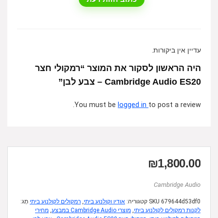
עדיין אין ביקורות.
היה הראשון לסקור את המוצר “רמקולי חצר
Cambridge Audio ES20 – צבע לבן”
You must be
logged in
to post a review.
₪
1,800.00
Cambridge Audio
679644d53df0
SKU
קטגוריה:
אודיו וקולנוע ביתי
,
רמקולים לקולנוע ביתי
תָג:
לקנות רמקולים לקולנוע ביתי
,
מוצרי Cambridge Audio במבצע
,
מחירי