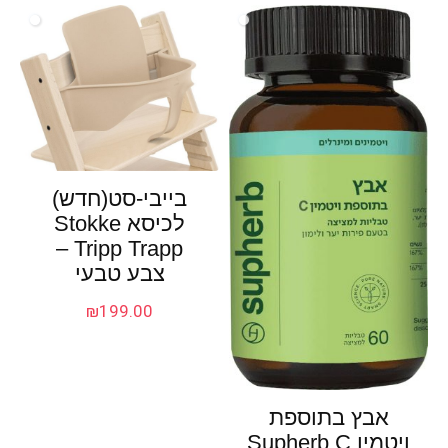
בייבי-סט(חדש)
לכיסא Stokke
Tripp Trapp –
צבע טבעי
₪
199.00
אבץ בתוספת
ויטמין Supherb C