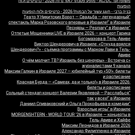
משופן ועד AC/DC - מופע פסנתר לאור נרות 2026 - כרטיסים ולוח
הופעות
בניה ברבי - חוגג עשור על הבמות! 2026 - כרטיסים ולוח הופעות
"Театр У Никитских Ворот — Свадьба — легендарный
спектакль Марка Розовского впервые в Израиле!" в Израиле
"Песняры — Pesniary" в Израиле
Отпетые Мошенники LIVE в Израиле 2026 — концерт Гарика
Богомазова в Тель-Авиве
Виктор Шендерович в Израиле: «Откуда взялся
Шендерович?» - съёмка программы с Марком Лави в Тель-
Авиве
«О чём молчит ТВ? Израиль без цензуры» - Встреча с
журналистами 9 канала
Максим Галкин в Израиле 2027 — юбилейный тур «50!»: билеты
и расписание
Красная Бурда — «Самеах, да и только!» в Израиле 2026:
билеты и расписание
"Сольный стендап концерт Валерии Яковлевой — Расслабься
так у всех!" в Израиле
"Даниил Спиваковский и Ольга Прокофьева в комедии
Взрослые игры" в Израиле
MORGENSHTERN - WORLD TOUR '26 в Израиле — концерты в
Тель-Авиве и Хайфе
Максим Леонидов в Израиле 2026
Александр Филиппенко в Израиле