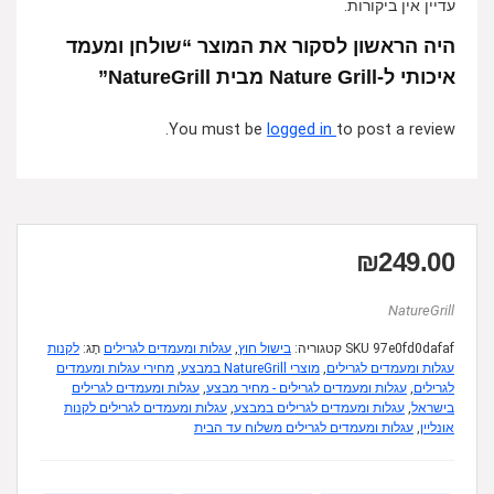
עדיין אין ביקורות.
היה הראשון לסקור את המוצר “שולחן ומעמד
איכותי ל-Nature Grill מבית NatureGrill”
You must be
logged in
to post a review.
₪
249.00
NatureGrill
97e0fd0dafaf
SKU
קטגוריה:
בישול חוץ
,
עגלות ומעמדים לגרילים
תָג:
לקנות
עגלות ומעמדים לגרילים
,
מוצרי NatureGrill במבצע
,
מחירי עגלות ומעמדים
לגרילים
,
עגלות ומעמדים לגרילים - מחיר מבצע
,
עגלות ומעמדים לגרילים
בישראל
,
עגלות ומעמדים לגרילים במבצע
,
עגלות ומעמדים לגרילים לקנות
אונליין
,
עגלות ומעמדים לגרילים משלוח עד הבית