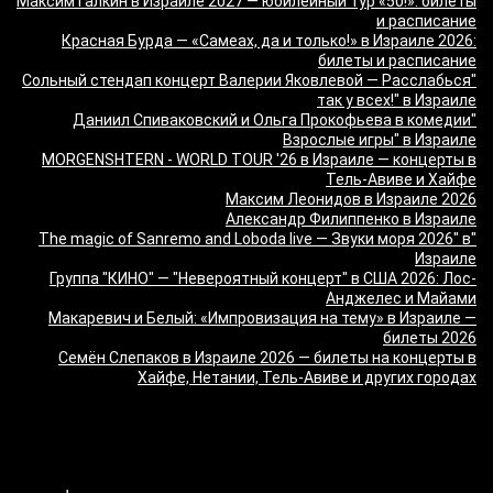
Максим Галкин в Израиле 2027 — юбилейный тур «50!»: билеты
и расписание
Красная Бурда — «Самеах, да и только!» в Израиле 2026:
билеты и расписание
"Сольный стендап концерт Валерии Яковлевой — Расслабься
так у всех!" в Израиле
"Даниил Спиваковский и Ольга Прокофьева в комедии
Взрослые игры" в Израиле
MORGENSHTERN - WORLD TOUR '26 в Израиле — концерты в
Тель-Авиве и Хайфе
Максим Леонидов в Израиле 2026
Александр Филиппенко в Израиле
"The magic of Sanremo and Loboda live — Звуки моря 2026" в
Израиле
Группа "КИНО" — "Невероятный концерт" в США 2026: Лос-
Анджелес и Майами
Макаревич и Белый: «Импровизация на тему» в Израиле —
билеты 2026
Семён Слепаков в Израиле 2026 — билеты на концерты в
Хайфе, Нетании, Тель-Авиве и других городах
מה זה Giftim