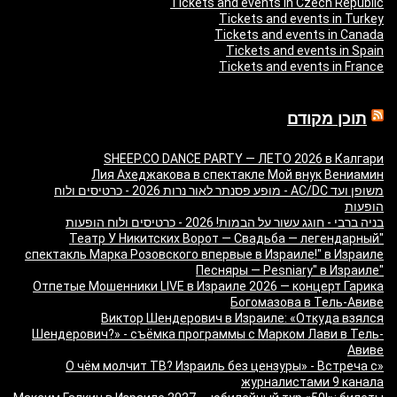
Tickets and events in Czech Republic
Tickets and events in Turkey
Tickets and events in Canada
Tickets and events in Spain
Tickets and events in France
תוכן מקודם
SHEEP.CO DANCE PARTY — ЛЕТО 2026 в Калгари
Лия Ахеджакова в спектакле Мой внук Вениамин
משופן ועד AC/DC - מופע פסנתר לאור נרות 2026 - כרטיסים ולוח
הופעות
בניה ברבי - חוגג עשור על הבמות! 2026 - כרטיסים ולוח הופעות
"Театр У Никитских Ворот — Свадьба — легендарный
спектакль Марка Розовского впервые в Израиле!" в Израиле
"Песняры — Pesniary" в Израиле
Отпетые Мошенники LIVE в Израиле 2026 — концерт Гарика
Богомазова в Тель-Авиве
Виктор Шендерович в Израиле: «Откуда взялся
Шендерович?» - съёмка программы с Марком Лави в Тель-
Авиве
«О чём молчит ТВ? Израиль без цензуры» - Встреча с
журналистами 9 канала