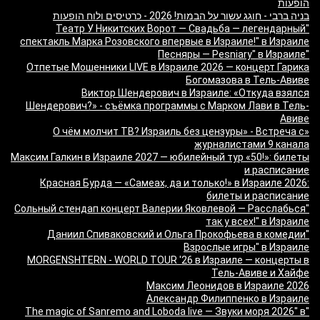
הופעות
בניה ברבי - חוגג עשור על הבמות! 2026 - כרטיסים ולוח הופעות
"Театр У Никитских Ворот — Свадьба — легендарный
спектакль Марка Розовского впервые в Израиле!" в Израиле
"Песняры — Pesniary" в Израиле
Отпетые Мошенники LIVE в Израиле 2026 — концерт Гарика
Богомазова в Тель-Авиве
Виктор Шендерович в Израиле: «Откуда взялся
Шендерович?» - съёмка программы с Марком Лави в Тель-
Авиве
«О чём молчит ТВ? Израиль без цензуры» - Встреча с
журналистами 9 канала
Максим Галкин в Израиле 2027 — юбилейный тур «50!»: билеты
и расписание
Красная Бурда — «Самеах, да и только!» в Израиле 2026:
билеты и расписание
"Сольный стендап концерт Валерии Яковлевой — Расслабься
так у всех!" в Израиле
"Даниил Спиваковский и Ольга Прокофьева в комедии
Взрослые игры" в Израиле
MORGENSHTERN - WORLD TOUR '26 в Израиле — концерты в
Тель-Авиве и Хайфе
Максим Леонидов в Израиле 2026
Александр Филиппенко в Израиле
"The magic of Sanremo and Loboda live — Звуки моря 2026" в