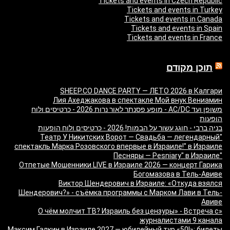
Tickets and events in Czech Republic
Tickets and events in Turkey
Tickets and events in Canada
Tickets and events in Spain
Tickets and events in France
תוכן מקודם
SHEEP.CO DANCE PARTY — ЛЕТО 2026 в Калгари
Лия Ахеджакова в спектакле Мой внук Вениамин
משופן ועד AC/DC - מופע פסנתר לאור נרות 2026 - כרטיסים ולוח
הופעות
בניה ברבי - חוגג עשור על הבמות! 2026 - כרטיסים ולוח הופעות
"Театр У Никитских Ворот — Свадьба — легендарный
спектакль Марка Розовского впервые в Израиле!" в Израиле
"Песняры — Pesniary" в Израиле
Отпетые Мошенники LIVE в Израиле 2026 — концерт Гарика
Богомазова в Тель-Авиве
Виктор Шендерович в Израиле: «Откуда взялся
Шендерович?» - съёмка программы с Марком Лави в Тель-
Авиве
«О чём молчит ТВ? Израиль без цензуры» - Встреча с
журналистами 9 канала
Максим Галкин в Израиле 2027 — юбилейный тур «50!»: билеты