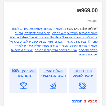
₪
969.00
Wenger
8ebc5d0fab5f
SKU
קטגוריה:
שעוני יד לגברים
,
שעונים וארנקים
תָג:
לקנות
שעוני יד לגברים
,
מוצרי Wenger במבצע
,
מחירי שעוני יד לגברים
,
שעון יד
אנלוגי לגברים עם רצועת Stainless Steel זהב ורוד Wenger Urban Classic
Chrono - צבע כחול
,
שעוני יד לגברים - מחיר מבצע
,
שעוני יד לגברים בישראל
,
שעוני יד לגברים במבצע
,
שעוני יד לגברים לקנות אונליין
,
שעוני יד לגברים
משלוח עד הבית
,
שעוני יד לגברים של Wenger בהנחה
,
שעוני יד לגברים של
Wenger בישראל
מחיר תחרותי
משלוח מהיר -
ספק אמין - 100%
שאסור לפספס
המוצר נמצא בארץ
מוצר מקורי
מבצעים
חמים: