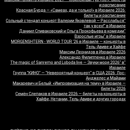
и расписание
Красная Бурда — «Самеах, да и только!» в Израиле 2026:
билеты и расписание
"Сольный стендап концерт Валерии Яковлевой — Расслабься
так у всех!" в Израиле
"Даниил Спиваковский и Ольга Прокофьева в комедии
Взрослые игры" в Израиле
MORGENSHTERN - WORLD TOUR '26 в Израиле — концерты в
Тель-Авиве и Хайфе
Максим Леонидов в Израиле 2026
Александр Филиппенко в Израиле
"The magic of Sanremo and Loboda live — Звуки моря 2026" в
Израиле
Группа "КИНО" — "Невероятный концерт" в США 2026: Лос-
Анджелес и Майами
Макаревич и Белый: «Импровизация на тему» в Израиле —
билеты 2026
Семён Слепаков в Израиле 2026 — билеты на концерты в
Хайфе, Нетании, Тель-Авиве и других городах
מה זה Giftim