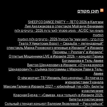
תוכן מקודם
SHEEP.CO DANCE PARTY — ЛЕТО 2026 в Калгари
Лия Ахеджакова в спектакле Мой внук Вениамин
משופן ועד AC/DC - מופע פסנתר לאור נרות 2026 - כרטיסים ולוח
הופעות
בניה ברבי - חוגג עשור על הבמות! 2026 - כרטיסים ולוח הופעות
"Театр У Никитских Ворот — Свадьба — легендарный
спектакль Марка Розовского впервые в Израиле!" в Израиле
"Песняры — Pesniary" в Израиле
Отпетые Мошенники LIVE в Израиле 2026 — концерт Гарика
Богомазова в Тель-Авиве
Виктор Шендерович в Израиле: «Откуда взялся
Шендерович?» - съёмка программы с Марком Лави в Тель-
Авиве
«О чём молчит ТВ? Израиль без цензуры» - Встреча с
журналистами 9 канала
Максим Галкин в Израиле 2027 — юбилейный тур «50!»: билеты
и расписание
Красная Бурда — «Самеах, да и только!» в Израиле 2026:
билеты и расписание
"Сольный стендап концерт Валерии Яковлевой — Расслабься