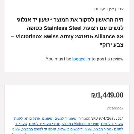
עדיין אין ביקורות.
היה הראשון לסקור את המוצר “שעון יד אנלוגי
לנשים עם רצועת Stainless Steel כסופה
Victorinox Swiss Army 241915 Alliance XS –
צבע ירוק”
You must be
logged in
to post a review.
₪
1,449.00
Victorinox
974726a55cb7
SKU
קטגוריה:
שעוני יד לנשים
,
שעונים וארנקים
תָג:
לקנות
שעוני יד לנשים
,
מוצרי Victorinox במבצע
,
מחירי שעוני יד לנשים
,
שעוני יד
לנשים - מחיר מבצע
,
שעוני יד לנשים בישראל
,
שעוני יד לנשים במבצע
,
שעוני