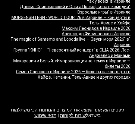
так у всех!" в Израиле
"Даниил Спиваковский и Ольга Прокофьева в комедии
Взрослые игры" в Израиле
MORGENSHTERN - WORLD TOUR '26 в Израиле — концерты в
Тель-Авиве и Хайфе
Максим Леонидов в Израиле 2026
Александр Филиппенко в Израиле
"The magic of Sanremo and Loboda live — Звуки моря 2026" в
Израиле
Группа "КИНО" — "Невероятный концерт" в США 2026: Лос-
Анджелес и Майами
Макаревич и Белый: «Импровизация на тему» в Израиле —
билеты 2026
Семён Слепаков в Израиле 2026 — билеты на концерты в
Хайфе, Нетании, Тель-Авиве и других городах
מה זה Giftim
גיפטים הוא אתר שמציג את המוצרים והמתנות הכי משתלמות
בישראל
שירות לקוחות
|
תנאי שימוש
2017 Giftim. All rights reserved.
Mail Us
Disclaimer