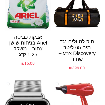
אבקת כביסה
תיק לטיולים נגד
Ariel בניחוח שושן
מים 65 ליטר
צחור – משקל
Discovery צבע –
1.25 ק"ג
שחור
₪
15.00
₪
399.00