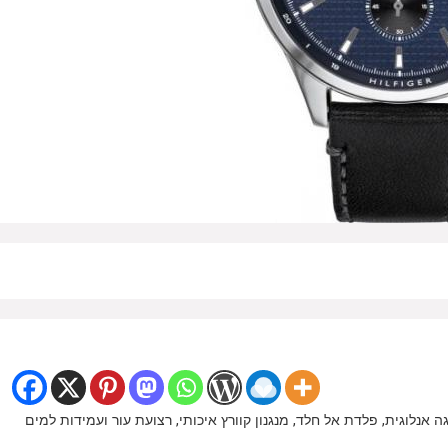
 ואלגנטי לגבר מבית Tommy Hilfiger, עם תצוגה אנלוגית, פלדת אל חלד, מנגנון קוורץ איכותי, רצועת עור ועמידות למים