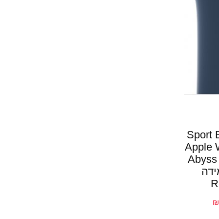
Sport Ban
Apple Wat
41mm צבע Abyss
 מידה
R