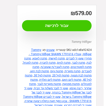
₪
579.00
עבור לרכישה
Tommy Hilfiger
adc1e8a92424
SKU
קטגוריה:
שעונים
תָג:
Tommy
Hilfiger
,
אונליין Tommy Hilfiger SHAWN 1791616 -
,
מחיריי שעון יד לגברים
,
מתנה לאישתי
,
מתנה לאמא
,
מתנה
לבת
,
מתנה לגבר
,
מתנה לגיוס
,
מתנה לחברה
,
מתנה למנהל
,
מתנה לסטודנטים
,
מתנה לעובד/ת שעוזב/ת
,
מתנה
לעובדים
,
מתנה מקורית
,
מתנות גיוס
,
מתנות לבת הזוג
,
מתנות לבת מצווה
,
מתנות לגיל 20
,
מתנות לגיל 30
,
מתנות
לגיל 40
,
מתנות ליום האם
,
מתנות ליום הולדת
,
מתנות
למנהלים
,
מתנות מפנקות
,
מתנות מקוריות לגבר
,
מתנת
שחרור
,
ריצה ואימון
,
שעון יד לגבר משלוח עד הבית
,
שעון יד
לגבר של Tommy Hilfiger בהנחה
,
שעון יד לגבר של
Tommy Hilfiger בישראל
,
שעון יד לגברים Tommy Hilfiger
SHAWN 1791616 - צבע כסוף חוגה כחולה רצועה שחורה
,
שעוני יד לגברים במבצע
,
שעונים
,
שעונים בישראל