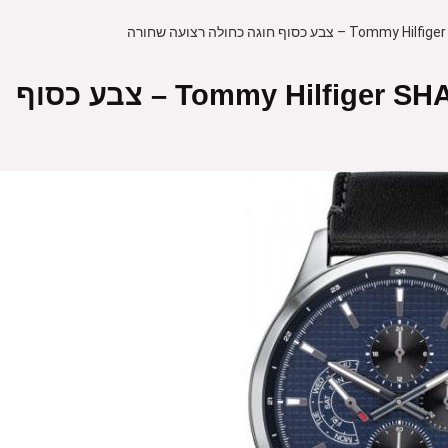
שעון יד לגברים Tommy Hilfiger SHAWN 1791616 – צבע כסוף