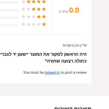
★
★
★
★
★
0.0
★
★
★
★
★
מִתוֹך 5
★
★
★
★
★
★
★
★
★
★
עדיין אין ביקורות.
כחולה רצועה שחורה”
You must be
logged in
to post a review.
מוצרים קשורים