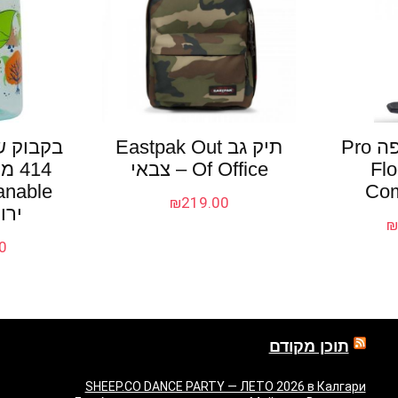
משאבת רצפה Pro
תיק גב Eastpak Out
בקבוק ש
Fl
Of Office – צבאי
Com
₪
219.00
ירו
0
תוכן מקודם
SHEEP.CO DANCE PARTY — ЛЕТО 2026 в Калгари