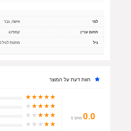
למי
אישה, גבר
תחום עניין
קמפינג
גיל
מתנות לגיל 30, מתנות לגיל 40
חוות דעת על המוצר
★
★
★
★
★
★
★
★
★
★
0.0
★
★
★
★
★
מִתוֹך 5
★
★
★
★
★