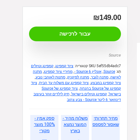
₪
149.00
עבור לרכישה
Source
5ef55db4adc7
SKU
קטגוריה:
ציוד קמפינג
,
קמפינג וטיולים
תָג:
Source
,
אונליין 6 Source -
,
מחיריי ציוד קמפינג
,
מתנה
לאישה
,
מתנה לגבר
,
מתנה לפיקניק
,
מתנות לאוהבי טבע
,
ציוד קמפינג במבצע
,
ציוד קמפינג עם משלוח עד הבית
,
ציוד
קמפינג של Source בהנחה
,
ציוד קמפינג של Source
בישראל
,
קמפינג וטיולים בישראל
,
תיק לילדים זוהר בעיצוב
דינוזאור 6 ליטר Source - צבע צהוב
מחיר תחרותי
משלוח מהיר -
ספק אמין -
שאסור לפספס
המוצר נמצא
100% מוצר
בארץ
מקורי