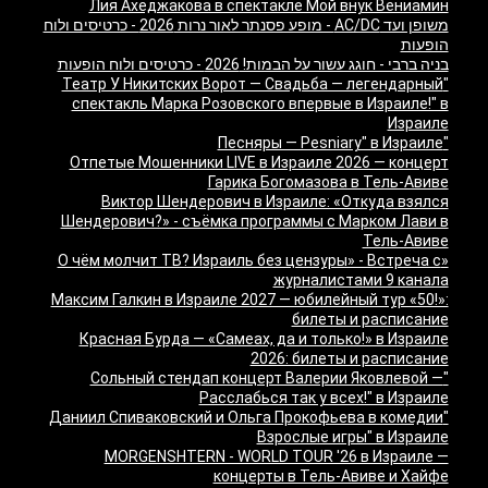
Лия Ахеджакова в спектакле Мой внук Вениамин
משופן ועד AC/DC - מופע פסנתר לאור נרות 2026 - כרטיסים ולוח
הופעות
בניה ברבי - חוגג עשור על הבמות! 2026 - כרטיסים ולוח הופעות
"Театр У Никитских Ворот — Свадьба — легендарный
спектакль Марка Розовского впервые в Израиле!" в
Израиле
"Песняры — Pesniary" в Израиле
Отпетые Мошенники LIVE в Израиле 2026 — концерт
Гарика Богомазова в Тель-Авиве
Виктор Шендерович в Израиле: «Откуда взялся
Шендерович?» - съёмка программы с Марком Лави в
Тель-Авиве
«О чём молчит ТВ? Израиль без цензуры» - Встреча с
журналистами 9 канала
Максим Галкин в Израиле 2027 — юбилейный тур «50!»:
билеты и расписание
Красная Бурда — «Самеах, да и только!» в Израиле
2026: билеты и расписание
"Сольный стендап концерт Валерии Яковлевой —
Расслабься так у всех!" в Израиле
"Даниил Спиваковский и Ольга Прокофьева в комедии
Взрослые игры" в Израиле
MORGENSHTERN - WORLD TOUR '26 в Израиле —
концерты в Тель-Авиве и Хайфе