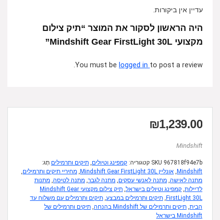
עדיין אין ביקורות.
היה הראשון לסקור את המוצר “תיק צילום
מקצועי Mindshift Gear FirstLight 30L”
You must be
logged in
to post a review.
₪
1,239.00
Mindshift
967818f94e7b
SKU
קטגוריה:
קמפינג וטיולים
,
תיקים ותרמילים
תָג:
Mindshift
,
אונליין Mindshift Gear FirstLight 30L
,
מחיריי תיקים ותרמילים
,
מתנה לאישה
,
מתנה לאנשי עסקים
,
מתנה לגבר
,
מתנה לטיסה
,
מתנות
לדיילות
,
קמפינג וטיולים בישראל
,
תיק צילום מקצועי Mindshift Gear
FirstLight 30L
,
תיקים ותרמילים במבצע
,
תיקים ותרמילים עם משלוח עד
הבית
,
תיקים ותרמילים של Mindshift בהנחה
,
תיקים ותרמילים של
Mindshift בישראל