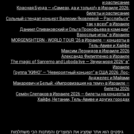
и расписание
Красная Бурда — «Самеах, да и только!» в Израиле 2026:
билеты и расписание
"Сольный стендап концерт Валерии Яковлевой — Расслабься
так у всех!" в Израиле
"Даниил Спиваковский и Ольга Прокофьева в комедии
Взрослые игры" в Израиле
MORGENSHTERN - WORLD TOUR '26 в Израиле — концерты в
Тель-Авиве и Хайфе
Максим Леонидов в Израиле 2026
Александр Филиппенко в Израиле
"The magic of Sanremo and Loboda live — Звуки моря 2026" в
Израиле
Группа "КИНО" — "Невероятный концерт" в США 2026: Лос-
Анджелес и Майами
Макаревич и Белый: «Импровизация на тему» в Израиле —
билеты 2026
Семён Слепаков в Израиле 2026 — билеты на концерты в
Хайфе, Нетании, Тель-Авиве и других городах
מה זה Giftim
גיפטים הוא אתר שמציג את המוצרים והמתנות הכי משתלמות