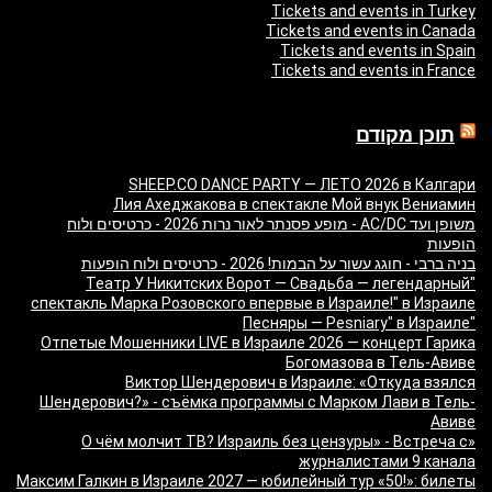
Tickets and events in Turkey
Tickets and events in Canada
Tickets and events in Spain
Tickets and events in France
תוכן מקודם
SHEEP.CO DANCE PARTY — ЛЕТО 2026 в Калгари
Лия Ахеджакова в спектакле Мой внук Вениамин
משופן ועד AC/DC - מופע פסנתר לאור נרות 2026 - כרטיסים ולוח
הופעות
בניה ברבי - חוגג עשור על הבמות! 2026 - כרטיסים ולוח הופעות
"Театр У Никитских Ворот — Свадьба — легендарный
спектакль Марка Розовского впервые в Израиле!" в Израиле
"Песняры — Pesniary" в Израиле
Отпетые Мошенники LIVE в Израиле 2026 — концерт Гарика
Богомазова в Тель-Авиве
Виктор Шендерович в Израиле: «Откуда взялся
Шендерович?» - съёмка программы с Марком Лави в Тель-
Авиве
«О чём молчит ТВ? Израиль без цензуры» - Встреча с
журналистами 9 канала
Максим Галкин в Израиле 2027 — юбилейный тур «50!»: билеты