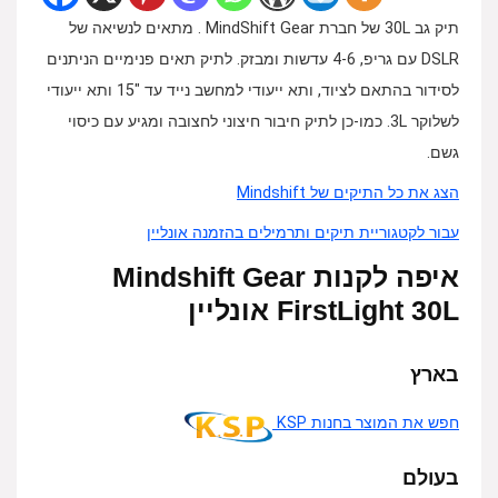
תיק גב 30L של חברת MindShift Gear . מתאים לנשיאה של
DSLR עם גריפ, 4-6 עדשות ומבזק. לתיק תאים פנימיים הניתנים
לסידור בהתאם לציוד, ותא ייעודי למחשב נייד עד "15 ותא ייעודי
לשלוקר 3L. כמו-כן לתיק חיבור חיצוני לחצובה ומגיע עם כיסוי
גשם.
הצג את כל התיקים של Mindshift
עבור לקטגוריית תיקים ותרמילים בהזמנה אונליין
איפה לקנות Mindshift Gear
FirstLight 30L אונליין
בארץ
חפש את המוצר בחנות KSP
בעולם