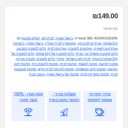
₪
149.00
Umai Dry
433693c55d96
SKU
קטגוריה:
בישול ואפיה
,
לבית ולגן
,
קטלוג מתנות
תָג:
Umai Dry
,
אביזרים לברביקיו
,
אקססוריז לבית אונליין
,
בישול ואפיה
,
בישראל
,
גאדג'טים לאפייה
,
גאדגטים למטבח
,
גאדטים לבית
,
כלים למטבח במבצע
,
כלים למטבח משלוח עד הבית
,
כלים למטבח של Umai Dry
,
כלים למטבח של
Umai Dry בהנחה
,
לבית ולגן בישראל
,
מחיריי כלים למטבח
,
מטבח ואירוח
,
מתנה לאישה
,
מתנה לאשתי
,
מתנות לבית
,
מתנות לחנוכת בית
,
מתנות ליום
האישה
,
מתנות ליום המשפחה
,
מתנות לכניסה לבית חדש
,
מתנות מעוצבות
לבית
,
מתנות מקוריות לבית
,
מתנות של בישול ואפיה
,
עיצוב הבית
מחיר תחרותי
משלוח מהיר -
ספק אמין - 100%
שאסור לפספס
המוצר נמצא בארץ
מוצר מקורי