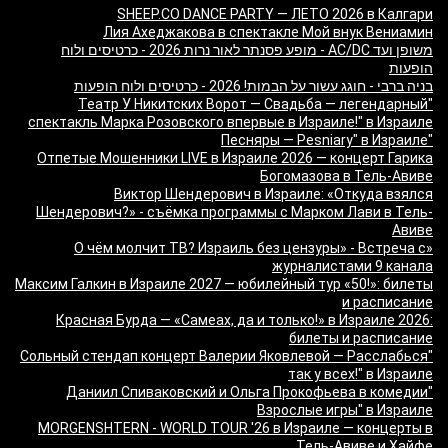
SHEEP.CO DANCE PARTY — ЛЕТО 2026 в Калгари
Лия Ахеджакова в спектакле Мой внук Вениамин
משופן ועד AC/DC - מופע פסנתר לאור נרות 2026 - כרטיסים ולוח
הופעות
בניה ברבי - חוגג עשור על הבמות! 2026 - כרטיסים ולוח הופעות
"Театр У Никитских Ворот — Свадьба — легендарный
спектакль Марка Розовского впервые в Израиле!" в Израиле
"Песняры — Pesniary" в Израиле
Отпетые Мошенники LIVE в Израиле 2026 — концерт Гарика
Богомазова в Тель-Авиве
Виктор Шендерович в Израиле: «Откуда взялся
Шендерович?» - съёмка программы с Марком Лави в Тель-
Авиве
«О чём молчит ТВ? Израиль без цензуры» - Встреча с
журналистами 9 канала
Максим Галкин в Израиле 2027 — юбилейный тур «50!»: билеты
и расписание
Красная Бурда — «Самеах, да и только!» в Израиле 2026:
билеты и расписание
"Сольный стендап концерт Валерии Яковлевой — Расслабься
так у всех!" в Израиле
"Даниил Спиваковский и Ольга Прокофьева в комедии
Взрослые игры" в Израиле
MORGENSHTERN - WORLD TOUR '26 в Израиле — концерты в
Тель-Авиве и Хайфе