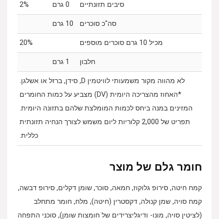
סיבים תזונתיים
0 גרם
‎2%‎
סה"כ סוכרים
10 גרם
מכיל 10 גרם סוכרים מוספים
‎20%
חלבון
1 גרם
לא מהווה מקור משמעותי לוויטמין D, סידן, ברזל או אשלגן.
*האחוז מהצריכה היומית (DV) מצביע על כמות החומרים
המזינים במנה ביחס לכמות המומלצת שלהם בתזונה היומית.
תפריט של 2,000 קלוריות ליום משמש לצורך הנחיה תזונתית
כללית.
חומר גלם של מוצר
קמח חיטה, סירופ גלוקוז, חמאה, סוכר, שומן דקלים, סירופ דבשה,
קמח סויה, שמן קנולה, דקסטרין (חיטה), מלח, חומר מתחלב
(לציטין סויה, מונו- ודיגליצרידים של חומצות שומן), סוכני התפחה