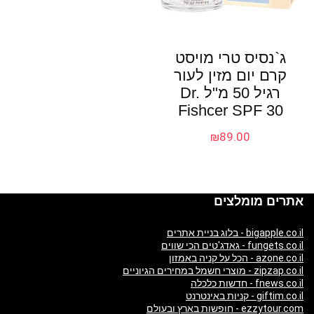
ג`נסיס טרי מויסט
קרם יום מזין לעור
רגיל 50 מ"ל Dr.
Fishcer SPF 30
₪
89.00
אתרים מומלצים
bigapple.co.il - בלוג בניית אתרים
fungets.co.il - גאדג'טים הכי שווים
azone.co.il - הכל על קניה באמזון
zipzap.co.il - מוצרי חשמל במחירים הגיוניים
fnews.co.il - חדשות כלכלה
giftim.co.il - קניות באינטרנט
ezzytour.com - חופשות בארץ ובעולם