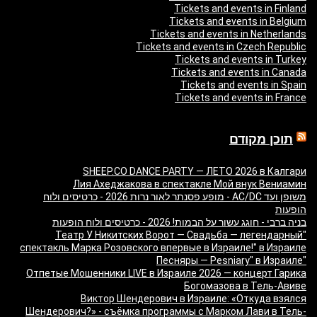
Tickets and events in Finland
Tickets and events in Belgium
Tickets and events in Netherlands
Tickets and events in Czech Republic
Tickets and events in Turkey
Tickets and events in Canada
Tickets and events in Spain
Tickets and events in France
תוכן מקודם
SHEEP.CO DANCE PARTY — ЛЕТО 2026 в Калгари
Лия Ахеджакова в спектакле Мой внук Вениамин
משופן ועד AC/DC - מופע פסנתר לאור נרות 2026 - כרטיסים ולוח
הופעות
בניה ברבי - חוגג עשור על הבמות! 2026 - כרטיסים ולוח הופעות
"Театр У Никитских Ворот — Свадьба — легендарный
спектакль Марка Розовского впервые в Израиле!" в Израиле
"Песняры — Pesniary" в Израиле
Отпетые Мошенники LIVE в Израиле 2026 — концерт Гарика
Богомазова в Тель-Авиве
Виктор Шендерович в Израиле: «Откуда взялся
Шендерович?» - съёмка программы с Марком Лави в Тель-