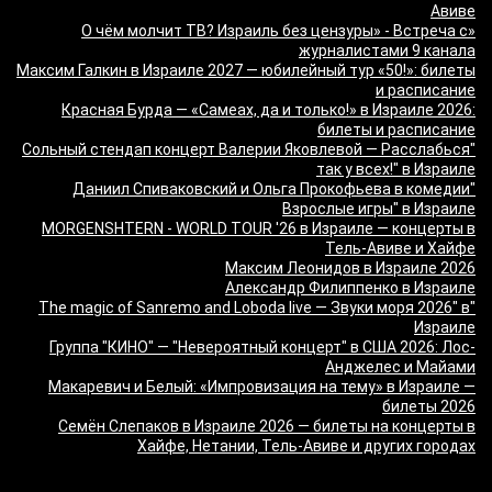
Авиве
«О чём молчит ТВ? Израиль без цензуры» - Встреча с
журналистами 9 канала
Максим Галкин в Израиле 2027 — юбилейный тур «50!»: билеты
и расписание
Красная Бурда — «Самеах, да и только!» в Израиле 2026:
билеты и расписание
"Сольный стендап концерт Валерии Яковлевой — Расслабься
так у всех!" в Израиле
"Даниил Спиваковский и Ольга Прокофьева в комедии
Взрослые игры" в Израиле
MORGENSHTERN - WORLD TOUR '26 в Израиле — концерты в
Тель-Авиве и Хайфе
Максим Леонидов в Израиле 2026
Александр Филиппенко в Израиле
"The magic of Sanremo and Loboda live — Звуки моря 2026" в
Израиле
Группа "КИНО" — "Невероятный концерт" в США 2026: Лос-
Анджелес и Майами
Макаревич и Белый: «Импровизация на тему» в Израиле —
билеты 2026
Семён Слепаков в Израиле 2026 — билеты на концерты в
Хайфе, Нетании, Тель-Авиве и других городах