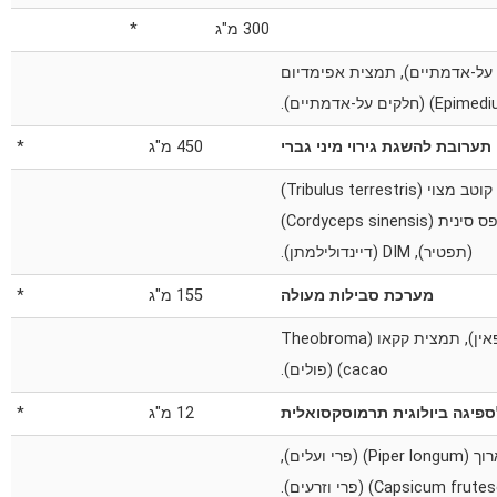
300 מ"ג
*
Epimedium grandiflorum) (חלקים על-אדמתיים), תמצית אפימדיום
תערובת להשגת גירוי מיני גברי
450 מ"ג
*
תמצית מאקה שחורה (Lepidium meyenii) (שורש), תמצית קוטב מצוי (Tribulus terrestris)
(פרי), תמצית גינקו בילובה (עלים), תמצית פטריית קורדיספס סינית (Cordyceps sinensis)
(תפטיר), DIM (דיינדולילמתן).
מערכת סבילות מעולה
155 מ"ג
*
L-תיאנין, תמצית של Coffea robusta (פולים) (מתוקנן לקפאין), תמצית קקאו (Theobroma
cacao) (פולים).
פיגה ביולוגית תרמוסקסואלית
12 מ"ג
*
‎ תמצית פרי הפלפל השחור, תמצית פלפל ארוך (Piper longum) (פרי ועלים),