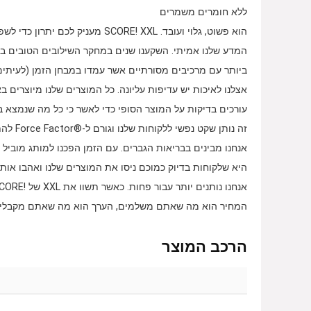
ללא חומרים משמרים
הוא פשוט, גלוי ועובד. SCORE!‎ XXL מעניק לכם יתרון כדי לשפר את חיי המין שלכם, והוא מתחיל לפעול ברגע שאתם נוטלים אותו.
המדע שלנו אמיתי. השקענו שנים במחקר השילובים הטובים ביו
ביותר עם מרכיבים מסורתיים אשר עמדו במבחן הזמן (לעיתים 
עורכים בדיקות על המוצר הסופי כדי לאשר כי כל מה שנמצא ב
זה נותן שקט נפשי ללקוחות שלנו וגורם ל-®‎Force Factor להתחזק עוד יותר כחברה.
אנחנו מבינים בבריאות הגברים. עם הזמן הפכנו למותג מוביל 
היא שלקוחות בדיוק כמוכם ניסו את המוצרים שלנו ואהבו אות
המחיר הוא מה שאתם משלמים, הערך הוא מה שאתם מקבלים. SCORE!‎ XXL הוא בעל ערך עצ
הרכב המוצר