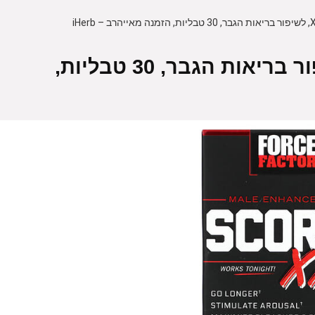
Force Factor‏, יש! XXL, לשיפור בריאות הגבר, 30 טבליות,