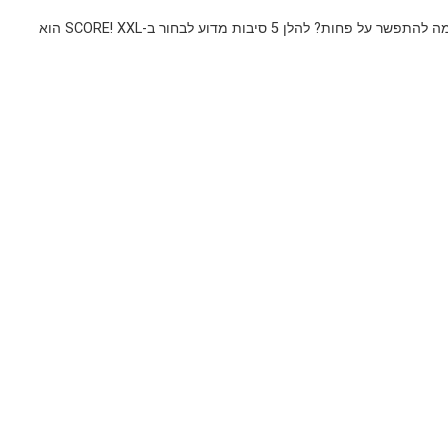
אתם בחורים הגיוניים שרוצים תוצאות אמיתיות. אחרי הכל, למה להתפשר על פחות? להלן 5 סיבות מדוע לבחור ב-SCORE! XXL הוא