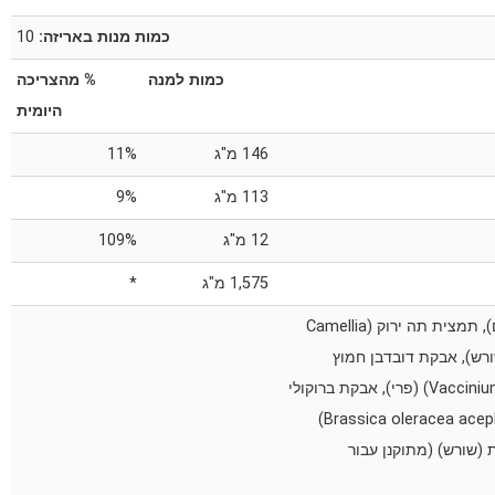
כמות מנות באריזה:
10
כמות למנה
% מהצריכה
היומית
146 מ"ג
11%
113 מ"ג
‎9%‎
12 מ"ג
109%
1,575 מ"ג
*
‎ (תמצית קפה ירוק (coffea arabica) (פולים), תמצית תה ירוק (Camellia
מצית כורכום (Curcuma longa) (קנה שורש), אבקת דובדבן חמוץ
(Prunus cerasus) (פרי), אבקת אוכמנית (Vaccinium corymbosum) (פרי), אבקת ברוקולי
(Brassica oleracea italica) (ראש), אבקת כרוב עלים (Brassica oleracea acephala)
ת (שורש) (מתוקנן עבור