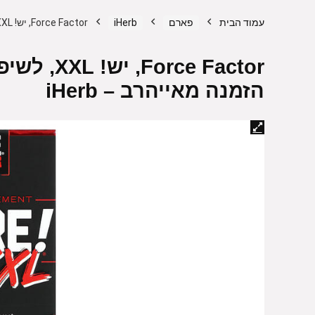
עמוד הבית
פארם
iHerb
Force Factor‏, יש! XXL, לשיפור בריאות הגבר, 30 טבליות, הזמנה מאייהרב – iHerb
הזמנה מאייהרב – iHerb