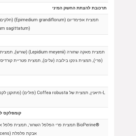
תרכובת להצתת החשק המיני
תמצית אפימדיום (
(Epimedium sagittatum) (חלקים על-אדמתיים).
קומפלקס לס
BioPerine
®
אבקת פלפלת (Capsicum frutescens) (פרי וזרעים).