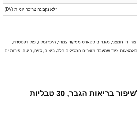
*לא נקבעה צריכה יומית (DV)
ורן דו-חמצני, מגנזיום סטארט ממקור צמחי, היפרומלוז, פולידקסטרוז,
באמצעות ציוד שמעבד מוצרים המכילים חלב, ביצים, סויה, חיטה, פירות ים,
לקנות Force Factor‏, יש! XXL, לשיפור בריאות הגבר, 30 טבליות