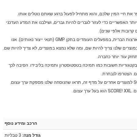
תר האפשריים כדי לעזור לגברים להיות גברים, ושילבנו את המדע העדכני
קרובות אלפי שנים).
אצלנו לאיכות יש עדיפות עליונה. כל המוצרים שלנו מיוצרים בארצות הברית, במפעלים העומדים בתקן GMP (תנאי ייצור נאותים). אנו
מוצרים שלנו צריך להיות שם, ומה שלא נמצא במוצרים, לא צריך להיות שם.
בקטגוריות חשובות כמו תמיכה בטסטוסטרון ותמיכה בליבידו. הסיבה לכך
ם. הצטרפו לנבחרת.
אנחנו נותנים יותר עבור פחות. כאשר תשוו את XXL של SCORE!‎ למוצרים אחרים על מדף זה, תראו שהנוסחה שלנו מספקת ערך עצום.
ום.
הרכב ומידע נוסף
גודל מנה:
3 טבליות