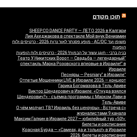
תוכן מקודם
SHEEP.CO DANCE PARTY — ЛЕТО 2026 в Калгари
Лия Ахеджакова в спектакле Мой внук Вениамин
משופן ועד AC/DC - מופע פסנתר לאור נרות 2026 - כרטיסים ולוח
הופעות
בניה ברבי - חוגג עשור על הבמות! 2026 - כרטיסים ולוח הופעות
"Театр У Никитских Ворот — Свадьба — легендарный
спектакль Марка Розовского впервые в Израиле!" в
Израиле
"Песняры — Pesniary" в Израиле
Отпетые Мошенники LIVE в Израиле 2026 — концерт
Гарика Богомазова в Тель-Авиве
Виктор Шендерович в Израиле: «Откуда взялся
Шендерович?» - съёмка программы с Марком Лави в
Тель-Авиве
«О чём молчит ТВ? Израиль без цензуры» - Встреча с
журналистами 9 канала
Максим Галкин в Израиле 2027 — юбилейный тур «50!»:
билеты и расписание
Красная Бурда — «Самеах, да и только!» в Израиле
2026: билеты и расписание