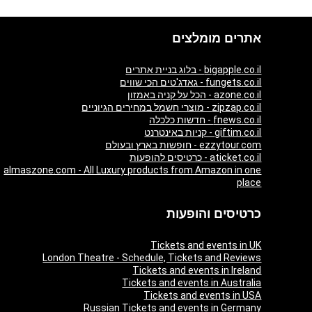
אתרים מומלצים
bigapple.co.il - בלוג בניית אתרים
fungets.co.il - גאדג'טים הכי שווים
azone.co.il - הכל על קניה באמזון
zipzap.co.il - מוצרי חשמל במחירים הגיוניים
fnews.co.il - חדשות כלכלה
giftim.co.il - קניות באינטרנט
ezzytour.com - חופשות בארץ ובעולם
aticket.co.il - כרטיסים להופעות
almaszone.com - All Luxury products from Amazon in one
place
כרטיסים והופעות
Tickets and events in UK
London Theatre - Schedule, Tickets and Reviews
Tickets and events in Ireland
Tickets and events in Australia
Tickets and events in USA
Russian Tickets and events in Germany