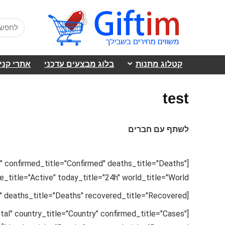
קטלוג מתנות
בלוג מבצעים עדכני
אתרי קני
test
לשתף עם חברים
s" confirmed_title="Confirmed" deaths_title="Deaths"
_title="Active" today_title="24h" world_title="World"]
[COVID19 color="red" confirmed_title="Cases" deaths_title="Deaths" recovered_title="Recovered"]
al" country_title="Country" confirmed_title="Cases"