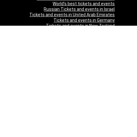
World’s best tickets and events
Russian Tickets and events in Israel
Tickets and events in United Arab Emirates
Tickets and events in Germany
Tickets and events in New Zealand
Tickets and events in South Africa
Tickets and events in Schweizerland
Tickets and events in Austria
Tickets and events in Denmark
Tickets and events in Italy
Tickets and events in Norway
Tickets and events in Poland
Tickets and events in Sweden
Tickets and events in Finland
Tickets and events in Belgium
Tickets and events in Netherlands
Tickets and events in Czech Republic
Tickets and events in Turkey
Tickets and events in Canada
Tickets and events in Spain
Tickets and events in France