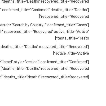
deaths_title="Deaths" recovered_title="Recovered"]
l" confirmed_title="Confirmed" deaths_title="Deaths"
recovered_title="Recovered"]
search="Search by Country…" confirmed_title="Cases"
" recovered_title="Recovered" active_title="Active"
tests_title="Tests"]
deaths_title="Deaths" recovered_title="Recovered"
active_title="Active"]
"Israel" style="vertical" confirmed_title="Confirmed"
deaths_title="Deaths" recovered_title="Recovered"]
[COVID19-LINE country="Israel" confirmed_title="confirmed" deaths_title="deaths" recovered_title="recovered"]