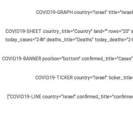
[COVID19-GRAPH country="Israel" title="Israe
[COVID19-SHEET country_title="Country" land="" rows="20" 
today_cases="24h" deaths_title="Deaths" today_deaths="24h
[COVID19-BANNER position="bottom" confirmed_title="Cases" 
[COVID19-TICKER country="Israel" ticker_title=