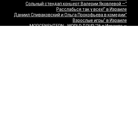
"Сольный стендап концерт Валерии Яковлевой —
Расслабься так у всех!" в Израиле
"Даниил Спиваковский и Ольга Прокофьева в комедии
Взрослые игры" в Израиле
MORGENSHTERN - WORLD TOUR '26 в Израиле —
концерты в Тель-Авиве и Хайфе
Максим Леонидов в Израиле 2026
Александр Филиппенко в Израиле
"The magic of Sanremo and Loboda live — Звуки моря
2026" в Израиле
Группа "КИНО" — "Невероятный концерт" в США 2026:
Лос-Анджелес и Майами
Макаревич и Белый: «Импровизация на тему» в
Израиле — билеты 2026
Семён Слепаков в Израиле 2026 — билеты на концерты
в Хайфе, Нетании, Тель-Авиве и других городах