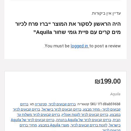
עדיין אין ביקורות.
היה הראשון לסקור את המוצר “ברז פרח לכיור
מים קרים עם פיית גומי שחור Aquila”
You must be
logged in
to post a review.
₪
199.00
Aquila
1f1d8ab596b8
SKU
קטגוריה:
ברזים קבועים לכיור
,
סניטריה
תָג:
ברזים
קבועים לכיור - מחיר מבצע
,
ברזים קבועים לכיור בישראל
,
ברזים קבועים לכיור
במבצע
,
ברזים קבועים לכיור לקנות אונליין
,
ברזים קבועים לכיור משלוח עד
הבית
,
ברזים קבועים לכיור של Aquila בהנחה
,
ברזים קבועים לכיור של Aquila
בישראל
,
לקנות ברזים קבועים לכיור
,
מוצרי Aquila במבצע
,
מחירי ברזים
קבועים לכיור