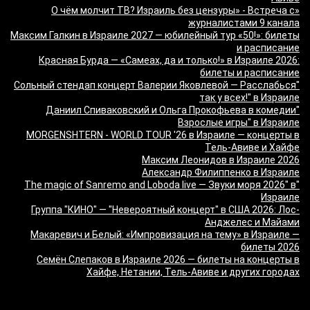
«О чём молчит ТВ? Израиль без цензуры» - Встреча с
журналистами 9 канала
Максим Галкин в Израиле 2027 — юбилейный тур «50!»: билеты
и расписание
Красная Бурда — «Самеах, да и только!» в Израиле 2026:
билеты и расписание
"Сольный стендап концерт Валерии Яковлевой — Расслабься
так у всех!" в Израиле
"Даниил Спиваковский и Ольга Прокофьева в комедии
Взрослые игры" в Израиле
MORGENSHTERN - WORLD TOUR '26 в Израиле — концерты в
Тель-Авиве и Хайфе
Максим Леонидов в Израиле 2026
Александр Филиппенко в Израиле
"The magic of Sanremo and Loboda live — Звуки моря 2026" в
Израиле
Группа "КИНО" — "Невероятный концерт" в США 2026: Лос-
Анджелес и Майами
Макаревич и Белый: «Импровизация на тему» в Израиле —
билеты 2026
Семён Слепаков в Израиле 2026 — билеты на концерты в
Хайфе, Нетании, Тель-Авиве и других городах