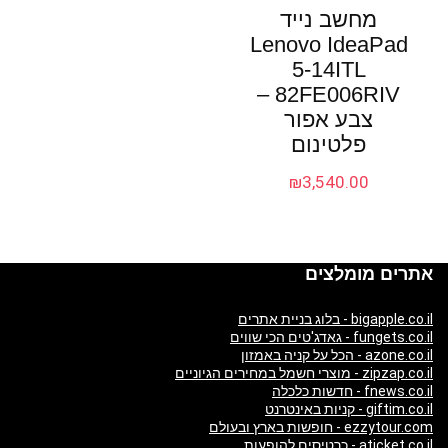
מחשב נייד
Lenovo IdeaPad
5-14ITL
82FE006RIV –
צבע אפור
פלטינום
₪
3,540.00
אתרים מומלצים
bigapple.co.il - בלוג בניית אתרים
fungets.co.il - גאדג'טים הכי שווים
azone.co.il - הכל על קניה באמזון
zipzap.co.il - מוצרי חשמל במחירים הגיוניים
fnews.co.il - חדשות כלכלה
giftim.co.il - קניות באינטרנט
ezzytour.com - חופשות בארץ ובעולם
aticket.co.il - כרטיסים להופעות