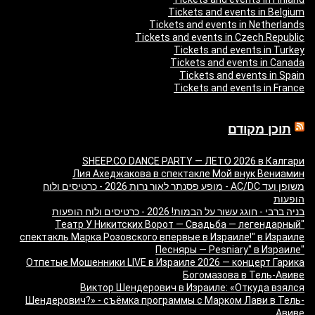
Tickets and events in Belgium
Tickets and events in Netherlands
Tickets and events in Czech Republic
Tickets and events in Turkey
Tickets and events in Canada
Tickets and events in Spain
Tickets and events in France
תוכן מקודם
SHEEP.CO DANCE PARTY — ЛЕТО 2026 в Калгари
Лия Ахеджакова в спектакле Мой внук Вениамин
משופן ועד AC/DC - מופע פסנתר לאור נרות 2026 - כרטיסים ולוח
הופעות
בניה ברבי - חוגג עשור על הבמות! 2026 - כרטיסים ולוח הופעות
"Театр У Никитских Ворот — Свадьба — легендарный
спектакль Марка Розовского впервые в Израиле!" в Израиле
"Песняры — Pesniary" в Израиле
Отпетые Мошенники LIVE в Израиле 2026 — концерт Гарика
Богомазова в Тель-Авиве
Виктор Шендерович в Израиле: «Откуда взялся
Шендерович?» - съёмка программы с Марком Лави в Тель-
Авиве