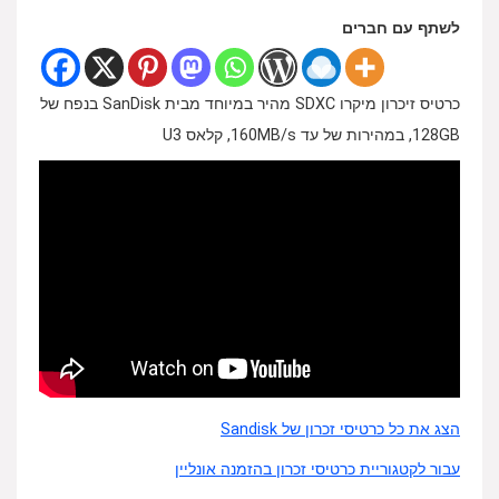
לשתף עם חברים
כרטיס זיכרון מיקרו SDXC מהיר במיוחד מבית SanDisk בנפח של
128GB, במהירות של עד 160MB/s, קלאס U3
הצג את כל כרטיסי זכרון של Sandisk
עבור לקטגוריית כרטיסי זכרון בהזמנה אונליין