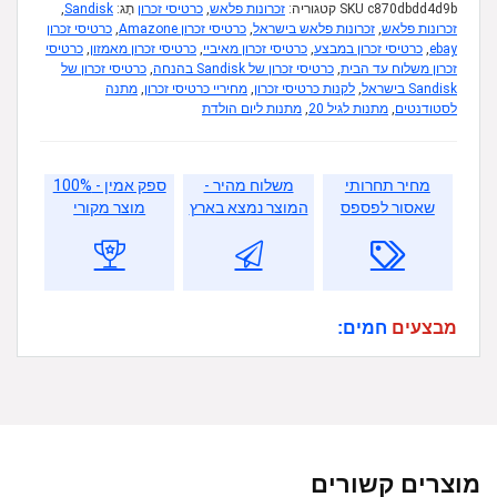
c870dbdd4d9b
SKU
קטגוריה:
זכרונות פלאש
,
כרטיסי זכרון
תָג:
Sandisk
,
זכרונות פלאש
,
זכרונות פלאש בישראל
,
כרטיסי זכרון Amazone
,
כרטיסי זכרון
ebay
,
כרטיסי זכרון במבצע
,
כרטיסי זכרון מאיביי
,
כרטיסי זכרון מאמזון
,
כרטיסי
זכרון משלוח עד הבית
,
כרטיסי זכרון של Sandisk בהנחה
,
כרטיסי זכרון של
Sandisk בישראל
,
לקנות כרטיסי זכרון
,
מחיריי כרטיסי זכרון
,
מתנה
לסטודנטים
,
מתנות לגיל 20
,
מתנות ליום הולדת
מחיר תחרותי
משלוח מהיר -
ספק אמין - 100%
שאסור לפספס
המוצר נמצא בארץ
מוצר מקורי
מבצעים
חמים:
מוצרים קשורים