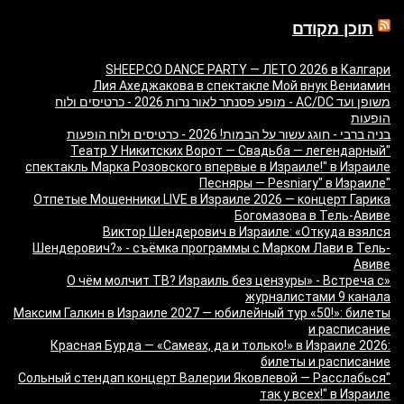
תוכן מקודם
SHEEP.CO DANCE PARTY — ЛЕТО 2026 в Калгари
Лия Ахеджакова в спектакле Мой внук Вениамин
משופן ועד AC/DC - מופע פסנתר לאור נרות 2026 - כרטיסים ולוח
הופעות
בניה ברבי - חוגג עשור על הבמות! 2026 - כרטיסים ולוח הופעות
"Театр У Никитских Ворот — Свадьба — легендарный
спектакль Марка Розовского впервые в Израиле!" в Израиле
"Песняры — Pesniary" в Израиле
Отпетые Мошенники LIVE в Израиле 2026 — концерт Гарика
Богомазова в Тель-Авиве
Виктор Шендерович в Израиле: «Откуда взялся
Шендерович?» - съёмка программы с Марком Лави в Тель-
Авиве
«О чём молчит ТВ? Израиль без цензуры» - Встреча с
журналистами 9 канала
Максим Галкин в Израиле 2027 — юбилейный тур «50!»: билеты
и расписание
Красная Бурда — «Самеах, да и только!» в Израиле 2026:
билеты и расписание
"Сольный стендап концерт Валерии Яковлевой — Расслабься
так у всех!" в Израиле