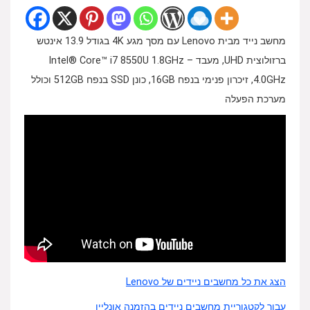
מחשב נייד מבית Lenovo עם מסך מגע 4K בגודל 13.9 אינטש
ברזולוצית UHD, מעבד Intel® Core™ i7 8550U 1.8GHz –
4.0GHz, זיכרון פנימי בנפח 16GB, כונן SSD בנפח 512GB וכולל
מערכת הפעלה
הצג את כל מחשבים ניידים של Lenovo
עבור לקטגוריית מחשבים ניידים בהזמנה אונליין