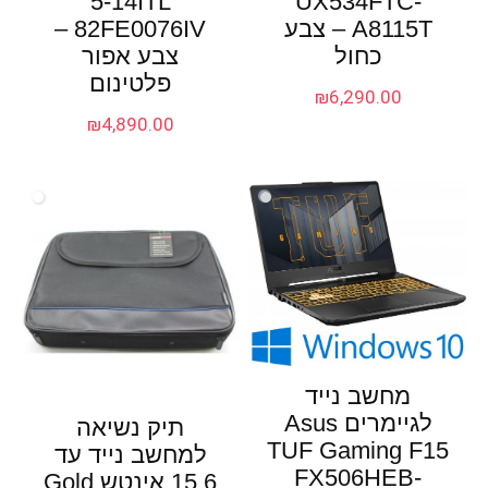
5-14ITL
UX534FTC-
A8115T – צבע
82FE0076IV –
כחול
צבע אפור
פלטינום
₪
6,290.00
₪
4,890.00
מחשב נייד
לגיימרים Asus
תיק נשיאה
TUF Gaming F15
למחשב נייד עד
FX506HEB-
15.6 אינטש Gold