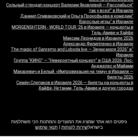
"Сольный стендап концерт Валерии Яковлевой — Расслабься
так у всех!" в Израиле
"Даниил Спиваковский и Ольга Прокофьева в комедии
Взрослые игры" в Израиле
MORGENSHTERN - WORLD TOUR '26 в Израиле — концерты в
Тель-Авиве и Хайфе
Максим Леонидов в Израиле 2026
Александр Филиппенко в Израиле
"The magic of Sanremo and Loboda live — Звуки моря 2026" в
Израиле
Группа "КИНО" — "Невероятный концерт" в США 2026: Лос-
Анджелес и Майами
Макаревич и Белый: «Импровизация на тему» в Израиле —
билеты 2026
Семён Слепаков в Израиле 2026 — билеты на концерты в
Хайфе, Нетании, Тель-Авиве и других городах
מה זה Giftim
גיפטים הוא אתר שמציג את המוצרים והמתנות הכי משתלמות
בישראל
שירות לקוחות
|
תנאי שימוש