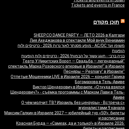
Tickets and events in France
תוכן מקודם
SHEEP.CO DANCE PARTY — ЛЕТО 2026 в Калгари
Лия Ахеджакова в спектакле Мой внук Вениамин
משופן ועד AC/DC - מופע פסנתר לאור נרות 2026 - כרטיסים ולוח
הופעות
בניה ברבי - חוגג עשור על הבמות! 2026 - כרטיסים ולוח הופעות
"Театр У Никитских Ворот — Свадьба — легендарный
спектакль Марка Розовского впервые в Израиле!" в Израиле
"Песняры — Pesniary" в Израиле
Отпетые Мошенники LIVE в Израиле 2026 — концерт Гарика
Богомазова в Тель-Авиве
Виктор Шендерович в Израиле: «Откуда взялся
Шендерович?» - съёмка программы с Марком Лави в Тель-
Авиве
«О чём молчит ТВ? Израиль без цензуры» - Встреча с
журналистами 9 канала
Максим Галкин в Израиле 2027 — юбилейный тур «50!»: билеты
и расписание
Красная Бурда — «Самеах, да и только!» в Израиле 2026:
билеты и расписание