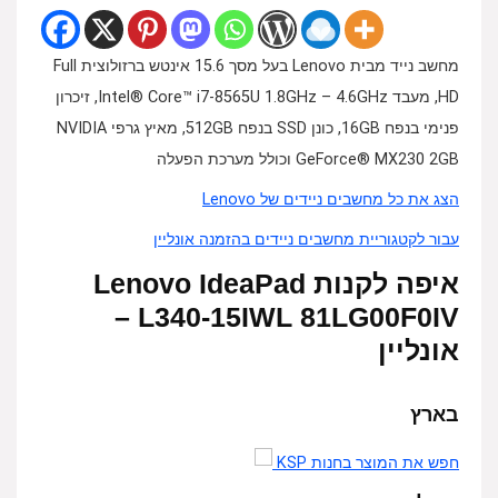
מחשב נייד מבית Lenovo בעל מסך 15.6 אינטש ברזולוצית Full
HD, מעבד Intel® Core™ i7-8565U 1.8GHz – 4.6GHz, זיכרון
פנימי בנפח 16GB, כונן SSD בנפח 512GB, מאיץ גרפי NVIDIA
GeForce® MX230 2GB וכולל מערכת הפעלה
הצג את כל מחשבים ניידים של Lenovo
עבור לקטגוריית מחשבים ניידים בהזמנה אונליין
איפה לקנות Lenovo IdeaPad
L340-15IWL 81LG00F0IV –
אונליין
בארץ
חפש את המוצר בחנות KSP