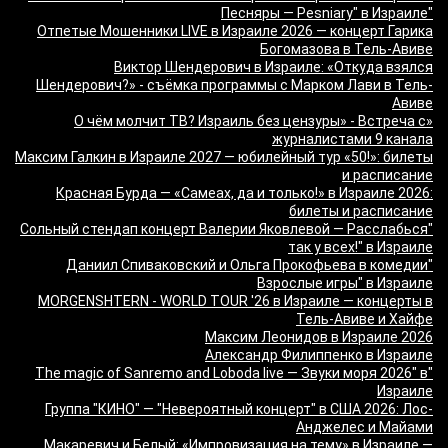
"Песняры — Pesniary" в Израиле
Отпетые Мошенники LIVE в Израиле 2026 — концерт Гарика
Богомазова в Тель-Авиве
Виктор Шендерович в Израиле: «Откуда взялся
Шендерович?» - съёмка программы с Марком Лави в Тель-
Авиве
«О чём молчит ТВ? Израиль без цензуры» - Встреча с
журналистами 9 канала
Максим Галкин в Израиле 2027 — юбилейный тур «50!»: билеты
и расписание
Красная Бурда — «Самеах, да и только!» в Израиле 2026:
билеты и расписание
"Сольный стендап концерт Валерии Яковлевой — Расслабься
так у всех!" в Израиле
"Даниил Спиваковский и Ольга Прокофьева в комедии
Взрослые игры" в Израиле
MORGENSHTERN - WORLD TOUR '26 в Израиле — концерты в
Тель-Авиве и Хайфе
Максим Леонидов в Израиле 2026
Александр Филиппенко в Израиле
"The magic of Sanremo and Loboda live — Звуки моря 2026" в
Израиле
Группа "КИНО" — "Невероятный концерт" в США 2026: Лос-
Анджелес и Майами
Макаревич и Белый: «Импровизация на тему» в Израиле —