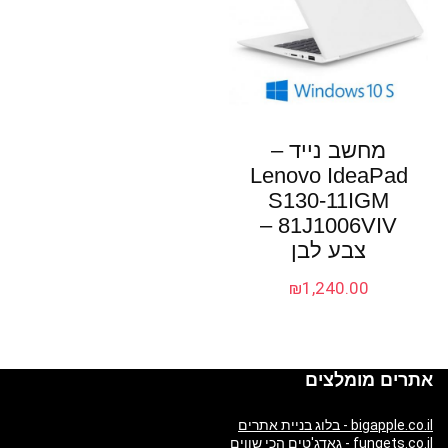
מחשב נייד –
Lenovo IdeaPad
S130-11IGM
81J1006VIV –
צבע לבן
₪
1,240.00
אתרים מומלצים
bigapple.co.il - בלוג בניית אתרים
fungets.co.il - גאדג'טים הכי שווים