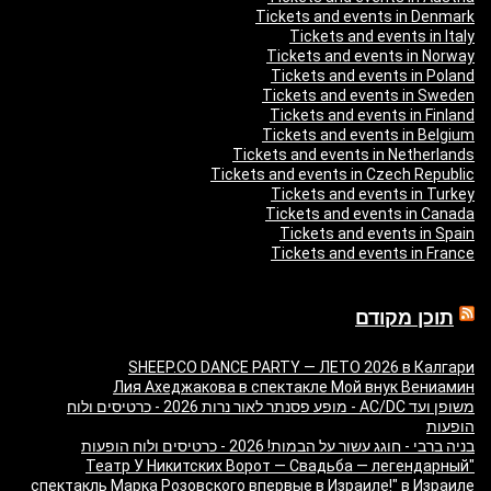
Tickets and events in Denmark
Tickets and events in Italy
Tickets and events in Norway
Tickets and events in Poland
Tickets and events in Sweden
Tickets and events in Finland
Tickets and events in Belgium
Tickets and events in Netherlands
Tickets and events in Czech Republic
Tickets and events in Turkey
Tickets and events in Canada
Tickets and events in Spain
Tickets and events in France
תוכן מקודם
SHEEP.CO DANCE PARTY — ЛЕТО 2026 в Калгари
Лия Ахеджакова в спектакле Мой внук Вениамин
משופן ועד AC/DC - מופע פסנתר לאור נרות 2026 - כרטיסים ולוח
הופעות
בניה ברבי - חוגג עשור על הבמות! 2026 - כרטיסים ולוח הופעות
"Театр У Никитских Ворот — Свадьба — легендарный
спектакль Марка Розовского впервые в Израиле!" в Израиле