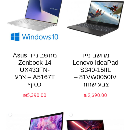
מחשב נייד
מחשב נייד Asus
Zenbook 14
Lenovo IdeaPad
UX433FN-
S340-15IIL
81VW0050IV –
A5167T – צבע
צבע שחור
כסוף
₪
5,390.00
₪
2,690.00