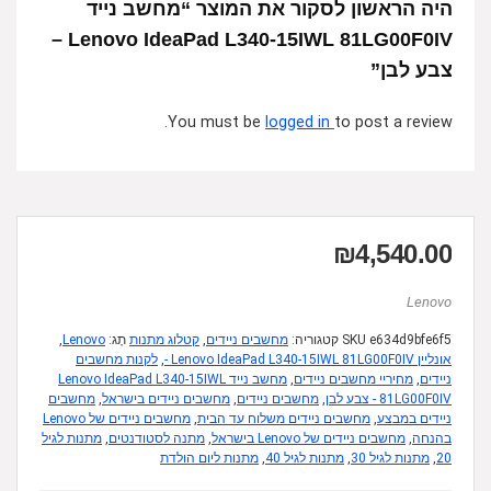
היה הראשון לסקור את המוצר “מחשב נייד
Lenovo IdeaPad L340-15IWL 81LG00F0IV –
צבע לבן”
You must be
logged in
to post a review.
₪
4,540.00
Lenovo
e634d9bfe6f5
SKU
קטגוריה:
מחשבים ניידים
,
קטלוג מתנות
תָג:
Lenovo
,
אונליין Lenovo IdeaPad L340-15IWL 81LG00F0IV -
,
לקנות מחשבים
ניידים
,
מחיריי מחשבים ניידים
,
מחשב נייד Lenovo IdeaPad L340-15IWL
81LG00F0IV - צבע לבן
,
מחשבים ניידים
,
מחשבים ניידים בישראל
,
מחשבים
ניידים במבצע
,
מחשבים ניידים משלוח עד הבית
,
מחשבים ניידים של Lenovo
בהנחה
,
מחשבים ניידים של Lenovo בישראל
,
מתנה לסטודנטים
,
מתנות לגיל
20
,
מתנות לגיל 30
,
מתנות לגיל 40
,
מתנות ליום הולדת