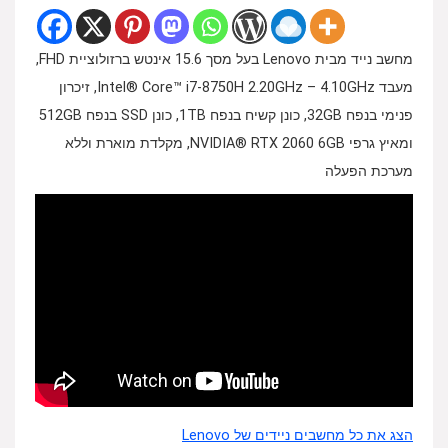
מחשב נייד מבית Lenovo בעל מסך 15.6 אינטש ברזולוציית FHD,
מעבד Intel® Core™ i7-8750H 2.20GHz – 4.10GHz, זיכרון
פנימי בנפח 32GB, כונן קשיח בנפח 1TB, כונן SSD בנפח 512GB
ומאיץ גרפי NVIDIA® RTX 2060 6GB, מקלדת מוארת וללא
מערכת הפעלה
הצג את כל מחשבים ניידים של Lenovo