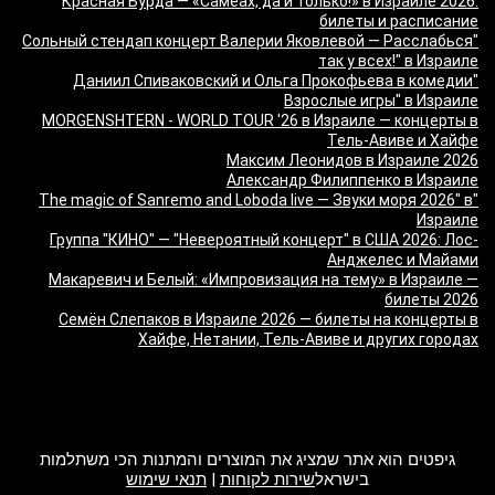
Красная Бурда — «Самеах, да и только!» в Израиле 2026:
билеты и расписание
"Сольный стендап концерт Валерии Яковлевой — Расслабься
так у всех!" в Израиле
"Даниил Спиваковский и Ольга Прокофьева в комедии
Взрослые игры" в Израиле
MORGENSHTERN - WORLD TOUR '26 в Израиле — концерты в
Тель-Авиве и Хайфе
Максим Леонидов в Израиле 2026
Александр Филиппенко в Израиле
"The magic of Sanremo and Loboda live — Звуки моря 2026" в
Израиле
Группа "КИНО" — "Невероятный концерт" в США 2026: Лос-
Анджелес и Майами
Макаревич и Белый: «Импровизация на тему» в Израиле —
билеты 2026
Семён Слепаков в Израиле 2026 — билеты на концерты в
Хайфе, Нетании, Тель-Авиве и других городах
מה זה Giftim
גיפטים הוא אתר שמציג את המוצרים והמתנות הכי משתלמות
בישראל
שירות לקוחות
|
תנאי שימוש