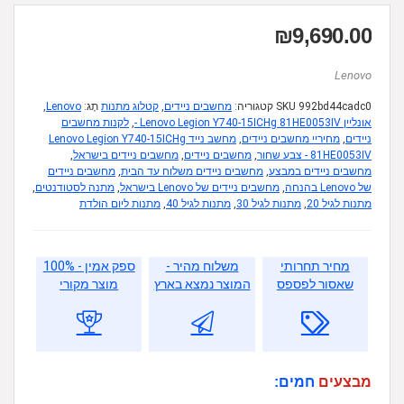
₪
9,690.00
Lenovo
992bd44cadc0
SKU
קטגוריה:
מחשבים ניידים
,
קטלוג מתנות
תָג:
Lenovo
,
אונליין Lenovo Legion Y740-15ICHg 81HE0053IV -
,
לקנות מחשבים
ניידים
,
מחיריי מחשבים ניידים
,
מחשב נייד Lenovo Legion Y740-15ICHg
81HE0053IV - צבע שחור
,
מחשבים ניידים
,
מחשבים ניידים בישראל
,
מחשבים ניידים במבצע
,
מחשבים ניידים משלוח עד הבית
,
מחשבים ניידים
של Lenovo בהנחה
,
מחשבים ניידים של Lenovo בישראל
,
מתנה לסטודנטים
,
מתנות לגיל 20
,
מתנות לגיל 30
,
מתנות לגיל 40
,
מתנות ליום הולדת
מחיר תחרותי
משלוח מהיר -
ספק אמין - 100%
שאסור לפספס
המוצר נמצא בארץ
מוצר מקורי
מבצעים
חמים: