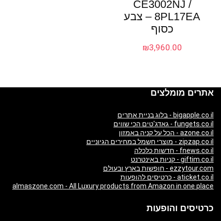
CE3002NJ /
8PL17EA – צבע
כסוף
₪
3,960.00
אתרים מומלצים
bigapple.co.il - בלוג בניית אתרים
fungets.co.il - גאדג'טים הכי שווים
azone.co.il - הכל על קניה באמזון
zipzap.co.il - מוצרי חשמל במחירים הגיוניים
fnews.co.il - חדשות כלכלה
giftim.co.il - קניות באינטרנט
ezzytour.com - חופשות בארץ ובעולם
aticket.co.il - כרטיסים להופעות
almaszone.com - All Luxury products from Amazon in one place
כרטיסים והופעות