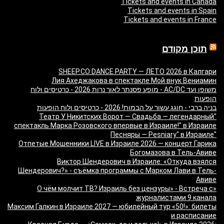
Tickets and events in Canada
Tickets and events in Spain
Tickets and events in France
תוכן מקודם
SHEEP.CO DANCE PARTY — ЛЕТО 2026 в Калгари
Лия Ахеджакова в спектакле Мой внук Вениамин
משופן ועד AC/DC - מופע פסנתר לאור נרות 2026 - כרטיסים ולוח
הופעות
בניה ברבי - חוגג עשור על הבמות! 2026 - כרטיסים ולוח הופעות
"Театр У Никитских Ворот — Свадьба — легендарный
спектакль Марка Розовского впервые в Израиле!" в Израиле
"Песняры — Pesniary" в Израиле
Отпетые Мошенники LIVE в Израиле 2026 — концерт Гарика
Богомазова в Тель-Авиве
Виктор Шендерович в Израиле: «Откуда взялся
Шендерович?» - съёмка программы с Марком Лави в Тель-
Авиве
«О чём молчит ТВ? Израиль без цензуры» - Встреча с
журналистами 9 канала
Максим Галкин в Израиле 2027 — юбилейный тур «50!»: билеты
и расписание